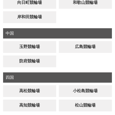
向日町競輪場
和歌山競輪場
岸和田競輪場
中国
玉野競輪場
広島競輪場
防府競輪場
四国
高松競輪場
小松島競輪場
高知競輪場
松山競輪場