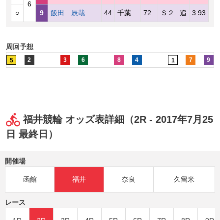
6
○
9
飯田 辰哉
44
千葉
72
Ｓ２
追
3.93
98
周回予想
2
3
6
8
4
7
9
5
1
福井競輪 オッズ表詳細（2R - 2017年7月25
日 最終日）
開催場
函館
福井
奈良
久留米
レース