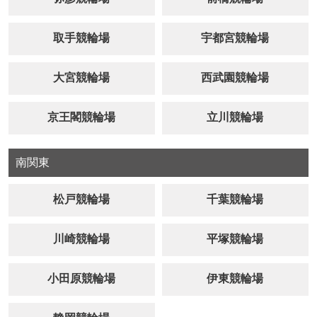
取手競輪場
宇都宮競輪場
大宮競輪場
西武園競輪場
京王閣競輪場
立川競輪場
南関東
松戸競輪場
千葉競輪場
川崎競輪場
平塚競輪場
小田原競輪場
伊東競輪場