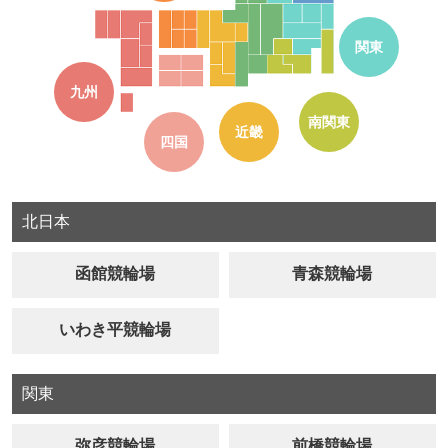
関東
九州
南関東
近畿
四国
北日本
函館競輪場
青森競輪場
いわき平競輪場
関東
弥彦競輪場
前橋競輪場