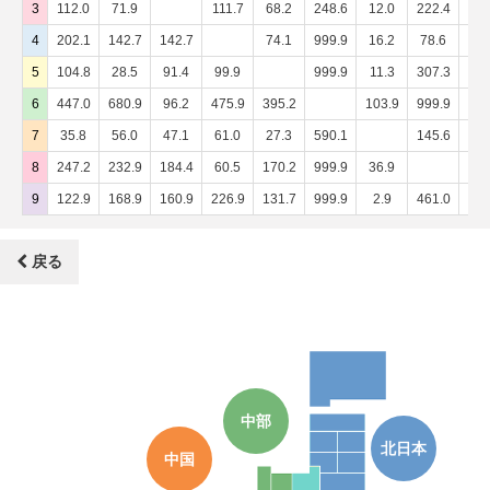
3
112.0
71.9
111.7
68.2
248.6
12.0
222.4
174
4
202.1
142.7
142.7
74.1
999.9
16.2
78.6
287
5
104.8
28.5
91.4
99.9
999.9
11.3
307.3
254
6
447.0
680.9
96.2
475.9
395.2
103.9
999.9
999
7
35.8
56.0
47.1
61.0
27.3
590.1
145.6
31
8
247.2
232.9
184.4
60.5
170.2
999.9
36.9
398
9
122.9
168.9
160.9
226.9
131.7
999.9
2.9
461.0
戻る
中部
北日本
中国