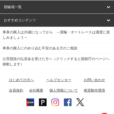
オートレース
レース予想
競輪場一覧
競輪くじ
レース結果
北日本
函館競輪場
青森競輪場
いわき平競輪場
おすすめコンテンツ
車券の購入は20歳になってから ～競輪・オートレースは適度に楽
Dokanto!
キャリーオーバー一覧
関
競輪選手情報
弥彦競輪場
前橋競輪場
取手競輪場
宇都宮競輪場
しみましょう～
東
大宮競輪場
西武園競輪場
京王閣競輪場
立川競輪場
チャリロトプラザ
Perfecta Navi
車券の購入にのめり込む不安のある方のご相談
南
松戸競輪場
千葉競輪場
川崎競輪場
平塚競輪場
公営競技の払戻金を受けた方へ（クリックすると国税庁のページへ
netkeirin
関
移動します）
小田原競輪場
伊東競輪場
静岡競輪場
東
ケイリンガル
中
名古屋競輪場
岐阜競輪場
大垣競輪場
豊橋競輪場
はじめての方へ
ヘルプセンター
お問い合わせ
部
チャリレンジャー
富山競輪場
松阪競輪場
四日市競輪場
会員規約
会社概要
個人情報について
推奨動作環境
競輪場情報
近
福井競輪場
奈良競輪場
向日町競輪場
和歌山競輪場
畿
岸和田競輪場
オートレース場情報