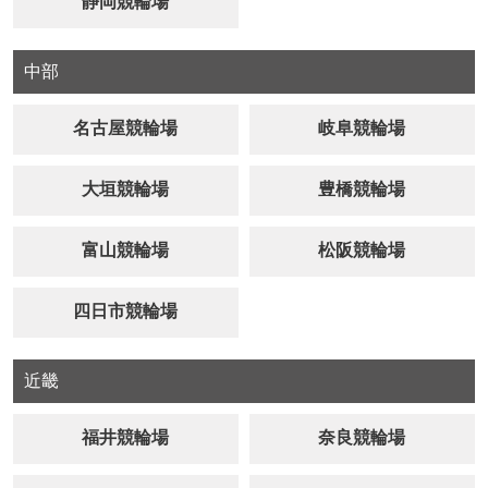
静岡競輪場
中部
名古屋競輪場
岐阜競輪場
大垣競輪場
豊橋競輪場
富山競輪場
松阪競輪場
四日市競輪場
近畿
福井競輪場
奈良競輪場