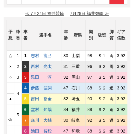
≪ 7月24日 福井競輪
|
7月28日 福井競輪 ≫
予
枠
車
年
期
脚
ギア
選手名
府県
級班
競
想
番
番
齢
別
質
倍数
△
1
1
志村 龍己
30
山梨
98
Ｓ１
両
3.92
10
×
2
2
西村 光太
31
三重
96
Ｓ２
両
3.92
10
○
3
3
黒田 淳
32
岡山
97
Ｓ１
逃
3.92
10
4
伊藤 健詞
47
石川
68
Ｓ２
追
3.92
97
4
▲
5
吉田 裕全
32
埼玉
90
Ｓ２
両
3.92
10
6
堂村 知哉
34
福井
88
Ｓ２
追
3.92
91
5
注
7
森川 大輔
30
岐阜
92
Ｓ１
逃
3.92
10
8
池田 智毅
47
和歌
68
Ｓ２
追
3.92
97