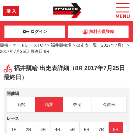
ログイン
無料会員登録
競輪・オートレースTOP
>
福井競輪場
>
出走表一覧（2017年7月）
>
2017年7月25日 最終日 8R
福井競輪 出走表詳細（8R 2017年7月25日
最終日）
開催場
函館
福井
奈良
久留米
レース
1R
2R
3R
4R
5R
6R
7R
8R
9R