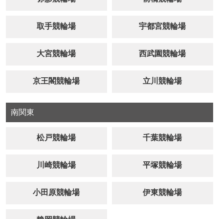
取手競輪場
宇都宮競輪場
大宮競輪場
西武園競輪場
京王閣競輪場
立川競輪場
南関東
松戸競輪場
千葉競輪場
川崎競輪場
平塚競輪場
小田原競輪場
伊東競輪場