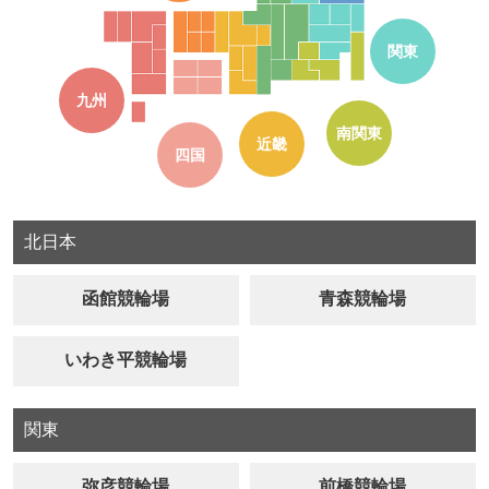
関東
九州
南関東
近畿
四国
北日本
函館競輪場
青森競輪場
いわき平競輪場
関東
弥彦競輪場
前橋競輪場