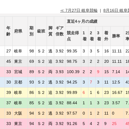
≪ 7月27日 岐阜競輪
|
8月16日 岐阜
直近4ヶ月の成績
年
期
脚
ギア
府県
級班
競走得
1
2
3
着
2
齢
別
質
倍数
勝率
点
着
着
着
外
朗
27
岐阜
98
Ｓ２
逃
3.92
99.35
3
3
5
16
11.11
2
努
45
東京
69
Ｓ２
追
3.92
98.75
3
2
2
20
11.11
1
人
33
宮城
89
Ｓ２
両
3.93
100.39
2
2
9
15
7.14
1
展
30
京都
93
Ｓ２
逃
3.92
94.25
3
7
3
11
12.5
4
司
39
岐阜
86
Ｓ２
追
3.92
99.89
6
1
6
23
16.67
1
作
37
岐阜
85
Ｓ２
追
3.92
88.44
1
1
3
23
3.57
7
吾
33
大阪
94
Ｓ２
逃
3.92
97.57
0
1
2
11
0
7
春
33
東京
94
Ｓ２
両
3.92
91.26
5
4
2
9
25
4