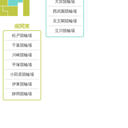
大宮競輪場
西武園競輪場
京王閣競輪場
南関東
立川競輪場
松戸競輪場
千葉競輪場
川崎競輪場
平塚競輪場
小田原競輪場
伊東競輪場
静岡競輪場