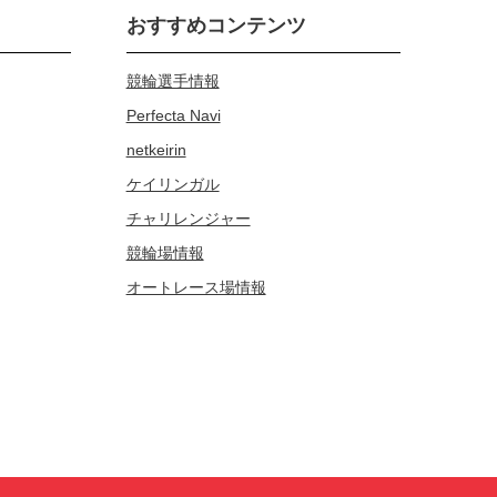
おすすめコンテンツ
競輪選手情報
Perfecta Navi
netkeirin
ケイリンガル
チャリレンジャー
競輪場情報
オートレース場情報