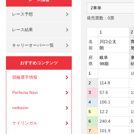
レース予想
発売票数：0票
レース結果
1
2
名
川口公太
キャリーオーバー一覧
前
朗
府
岐阜
おすすめコンテンツ
県
98期
6
1
1
競輪選手情報
2
114.8
Perfecta Navi
3
57.6
1
4
106.1
1
netkeirin
5
12.2
1
6
240.4
5
ケイリンガル
7
101.9
1