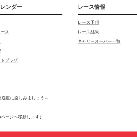
カレンダー
レース情報
レース予想
レース
レース結果
じ
キャリーオーバー一覧
!
ロトプラザ
スは適度に楽しみましょう～
のページへ移動します）