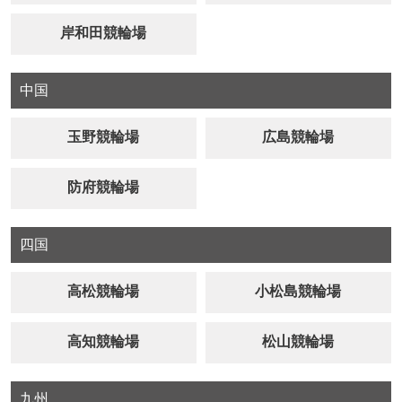
岸和田競輪場
中国
玉野競輪場
広島競輪場
防府競輪場
四国
高松競輪場
小松島競輪場
高知競輪場
松山競輪場
九州