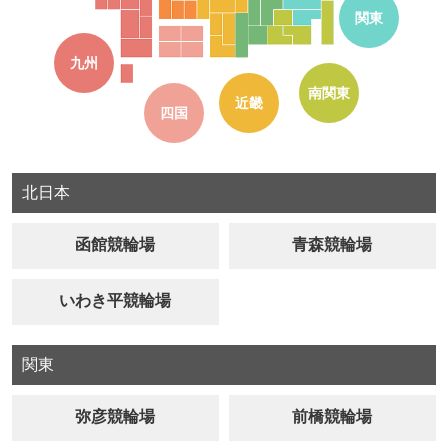
関東
九州
南関東
近畿
四国
北日本
函館競輪場
青森競輪場
いわき平競輪場
関東
弥彦競輪場
前橋競輪場