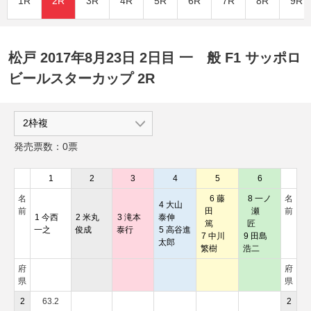
1R
2R
3R
4R
5R
6R
7R
8R
9R
松戸 2017年8月23日 2日目 一 般 F1 サッポロ
ビールスターカップ 2R
発売票数：0票
1
2
3
4
5
6
名
6 藤
8 一ノ
名
4 大山
前
田
瀬
前
1 今西
2 米丸
3 滝本
泰伸
篤
匠
一之
俊成
泰行
5 高谷進
7 中川
9 田島
太郎
繁樹
浩二
府
府
県
県
2
63.2
2