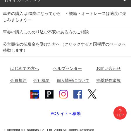
車券の購入は20歳になってから ～競輪・オートレースは適度に楽
Dokanto!
キャリーオーバー一覧
関
競輪選手情報
弥彦競輪場
前橋競輪場
取手競輪場
宇都宮競輪場
しみましょう～
東
大宮競輪場
西武園競輪場
京王閣競輪場
立川競輪場
チャリロトプラザ
Perfecta Navi
車券の購入にのめり込む不安のある方のご相談
南
松戸競輪場
千葉競輪場
川崎競輪場
平塚競輪場
公営競技の払戻金を受けた方へ（クリックすると国税庁のページへ
netkeirin
関
移動します）
小田原競輪場
伊東競輪場
静岡競輪場
東
ケイリンガル
中
名古屋競輪場
岐阜競輪場
大垣競輪場
豊橋競輪場
はじめての方へ
ヘルプセンター
お問い合わせ
部
チャリレンジャー
富山競輪場
松阪競輪場
四日市競輪場
会員規約
会社概要
個人情報について
推奨動作環境
競輪場情報
近
福井競輪場
奈良競輪場
向日町競輪場
和歌山競輪場
畿
岸和田競輪場
オートレース場情報
PCサイトへ移動
中国
玉野競輪場
広島競輪場
防府競輪場
Copyright © Chariloto Co., Ltd. 2008 All Rights Reserved.