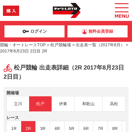
ログイン
無料会員登録
競輪・オートレースTOP
>
松戸競輪場
>
出走表一覧（2017年8月）
>
2017年8月23日 2日目 2R
松戸競輪 出走表詳細（2R 2017年8月23日
2日目）
開催場
立川
松戸
伊東
和歌山
高松
レース
1R
2R
3R
4R
5R
6R
7R
8R
9R