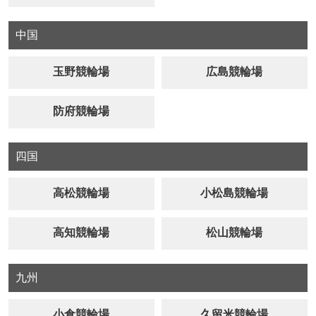
中国
玉野競輪場
広島競輪場
防府競輪場
四国
高松競輪場
小松島競輪場
高知競輪場
松山競輪場
九州
小倉競輪場
久留米競輪場