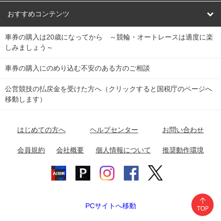
競輪くじ
レース結果
北日本
函館競輪場
青森競輪場
いわき平競輪場
おすすめコンテンツ
車券の購入は20歳になってから ～競輪・オートレースは適度に楽
Dokanto!
キャリーオーバー一覧
関
競輪選手情報
弥彦競輪場
前橋競輪場
取手競輪場
宇都宮競輪場
しみましょう～
東
大宮競輪場
西武園競輪場
京王閣競輪場
立川競輪場
チャリロトプラザ
Perfecta Navi
車券の購入にのめり込む不安のある方のご相談
南
松戸競輪場
千葉競輪場
川崎競輪場
平塚競輪場
公営競技の払戻金を受けた方へ（クリックすると国税庁のページへ
netkeirin
関
移動します）
小田原競輪場
伊東競輪場
静岡競輪場
東
ケイリンガル
中
名古屋競輪場
岐阜競輪場
大垣競輪場
豊橋競輪場
はじめての方へ
ヘルプセンター
お問い合わせ
部
チャリレンジャー
富山競輪場
松阪競輪場
四日市競輪場
会員規約
会社概要
個人情報について
推奨動作環境
競輪場情報
近
福井競輪場
奈良競輪場
向日町競輪場
和歌山競輪場
畿
岸和田競輪場
オートレース場情報
PCサイトへ移動
中国
玉野競輪場
広島競輪場
防府競輪場