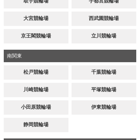
取手競輪場
宇都宮競輪場
大宮競輪場
西武園競輪場
京王閣競輪場
立川競輪場
南関東
松戸競輪場
千葉競輪場
川崎競輪場
平塚競輪場
小田原競輪場
伊東競輪場
静岡競輪場