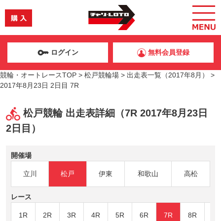
ログイン
無料会員登録
競輪・オートレースTOP
>
松戸競輪場
>
出走表一覧（2017年8月）
>
2017年8月23日 2日目 7R
松戸競輪 出走表詳細（7R 2017年8月23日
2日目）
開催場
立川
松戸
伊東
和歌山
高松
レース
1R
2R
3R
4R
5R
6R
7R
8R
9R