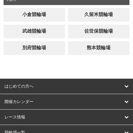
小倉競輪場
久留米競輪場
武雄競輪場
佐世保競輪場
別府競輪場
熊本競輪場
はじめての方へ
はじめての方へ
開催カレンダー
競輪
レース情報
オートレース
レース予想
競輪場一覧