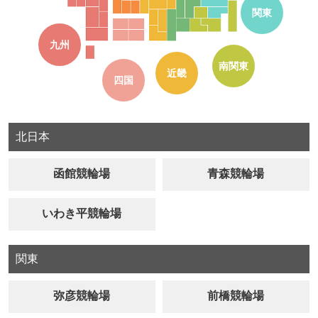
関東
九州
南関東
近畿
四国
北日本
函館競輪場
青森競輪場
いわき平競輪場
関東
弥彦競輪場
前橋競輪場