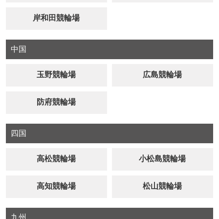
岸和田競輪場
中国
玉野競輪場
広島競輪場
防府競輪場
四国
高松競輪場
小松島競輪場
高知競輪場
松山競輪場
九州