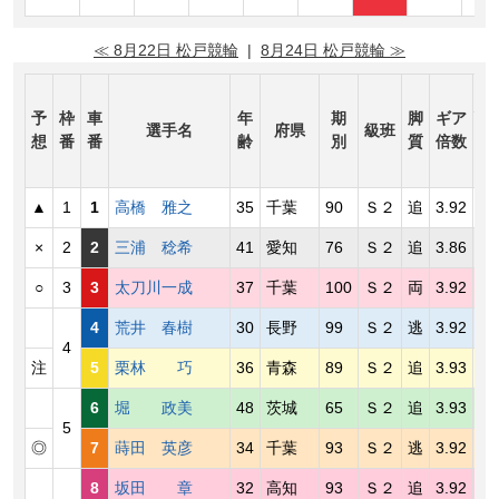
≪ 8月22日 松戸競輪
|
8月24日 松戸競輪 ≫
予
枠
車
年
期
脚
ギア
選手名
府県
級班
競
想
番
番
齢
別
質
倍数
▲
1
1
高橋 雅之
35
千葉
90
Ｓ２
追
3.92
95
×
2
2
三浦 稔希
41
愛知
76
Ｓ２
追
3.86
10
○
3
3
太刀川一成
37
千葉
100
Ｓ２
両
3.92
97
4
荒井 春樹
30
長野
99
Ｓ２
逃
3.92
93
4
注
5
栗林 巧
36
青森
89
Ｓ２
追
3.93
95
6
堀 政美
48
茨城
65
Ｓ２
追
3.93
91
5
◎
7
蒔田 英彦
34
千葉
93
Ｓ２
逃
3.92
10
8
坂田 章
32
高知
93
Ｓ２
追
3.92
93