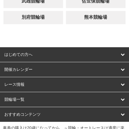
武雄競輪場
佐世保競輪場
別府競輪場
熊本競輪場
はじめての方へ
はじめての方へ
開催カレンダー
競輪
レース情報
オートレース
レース予想
競輪場一覧
競輪くじ
レース結果
北日本
函館競輪場
青森競輪場
いわき平競輪場
おすすめコンテンツ
車券の購入は20歳になってから ～競輪・オートレースは適度に楽