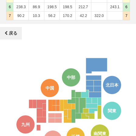
6
238.3
86.9
198.5
198.5
212.7
243.1
6
7
90.2
10.3
56.2
170.2
42.2
322.0
7
戻る
中部
北日本
中国
関東
九州
南関東