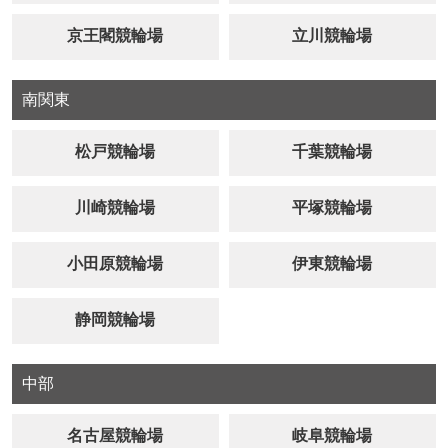
京王閣競輪場
立川競輪場
南関東
松戸競輪場
千葉競輪場
川崎競輪場
平塚競輪場
小田原競輪場
伊東競輪場
静岡競輪場
中部
名古屋競輪場
岐阜競輪場