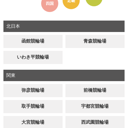
近畿
四国
北日本
函館競輪場
青森競輪場
いわき平競輪場
関東
弥彦競輪場
前橋競輪場
取手競輪場
宇都宮競輪場
大宮競輪場
西武園競輪場