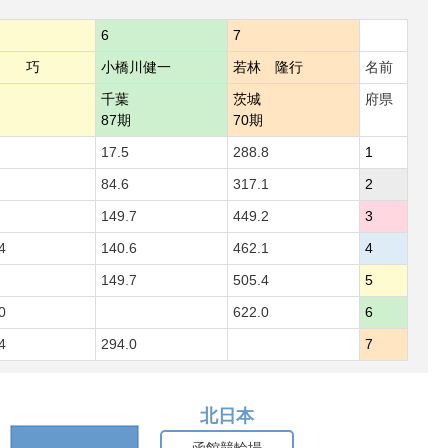
6
7
川 巧
小橋川健一
若林 隆行
名前
玉
千葉
茨城
府県
87期
70期
17.5
288.8
1
84.6
317.1
2
149.7
449.2
3
4
140.6
462.1
4
149.7
505.4
5
0
622.0
6
4
294.0
7
北日本
函館競輪場