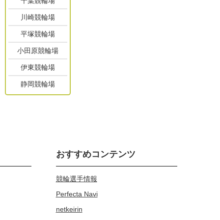
千葉競輪場
川崎競輪場
平塚競輪場
小田原競輪場
伊東競輪場
静岡競輪場
おすすめコンテンツ
競輪選手情報
Perfecta Navi
netkeirin