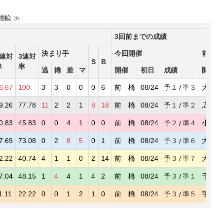
競輪 ≫
3回前までの成績
決まり手
今回開催
前回
2連対
3連対
S
B
率
率
逃
捲
差
マ
開催
初日
成績
開催
準３
予１
6.67
100
3
3
0
0
0
6
前 橋
08/24
大 
準２
予１
9.26
77.78
11
2
2
1
8
18
前 橋
08/24
広 
準４
予２
0.83
45.83
0
0
4
1
0
0
前 橋
08/24
小 
準６
予３
7.69
73.08
0
2
8
5
0
1
前 橋
08/24
大 
準７
予３
2.22
40.74
4
1
1
0
2
14
前 橋
08/24
大 
準１
予３
7.04
48.15
1
4
4
1
4
2
前 橋
08/24
千 
準５
予３
1.11
22.22
0
0
1
2
1
0
前 橋
08/24
宇都