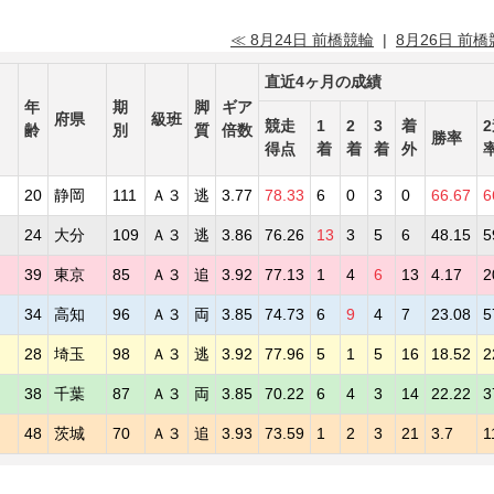
≪ 8月24日 前橋競輪
|
8月26日 前橋
直近4ヶ月の成績
年
期
脚
ギア
府県
級班
競走
1
2
3
着
齢
別
質
倍数
勝率
得点
着
着
着
外
成
20
静岡
111
Ａ３
逃
3.77
78.33
6
0
3
0
66.67
6
太
24
大分
109
Ａ３
逃
3.86
76.26
13
3
5
6
48.15
5
康
39
東京
85
Ａ３
追
3.92
77.13
1
4
6
13
4.17
2
聡
34
高知
96
Ａ３
両
3.85
74.73
6
9
4
7
23.08
5
巧
28
埼玉
98
Ａ３
逃
3.92
77.96
5
1
5
16
18.52
2
一
38
千葉
87
Ａ３
両
3.85
70.22
6
4
3
14
22.22
3
行
48
茨城
70
Ａ３
追
3.93
73.59
1
2
3
21
3.7
1