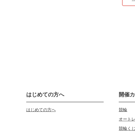
はじめての方へ
開催
はじめての方へ
競輪
オート
競輪く