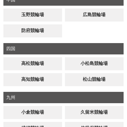
玉野競輪場
広島競輪場
防府競輪場
四国
高松競輪場
小松島競輪場
高知競輪場
松山競輪場
九州
小倉競輪場
久留米競輪場