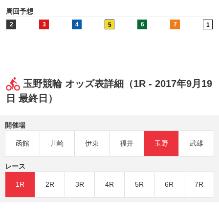
周回予想
2
3
4
6
7
5
1
玉野競輪 オッズ表詳細（1R - 2017年9月19
日 最終日）
開催場
函館
川崎
伊東
福井
玉野
武雄
レース
1R
2R
3R
4R
5R
6R
7R