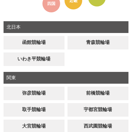
近畿
四国
北日本
函館競輪場
青森競輪場
いわき平競輪場
関東
弥彦競輪場
前橋競輪場
取手競輪場
宇都宮競輪場
大宮競輪場
西武園競輪場