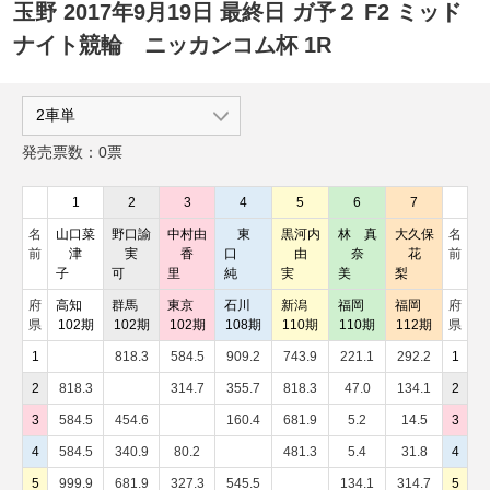
玉野 2017年9月19日 最終日 ガ予２ F2 ミッド
ナイト競輪 ニッカンコム杯 1R
発売票数：0票
1
2
3
4
5
6
7
名
山口菜
野口諭
中村由
東
黒河内
林 真
大久保
名
前
津
実
香
口
由
奈
花
前
子
可
里
純
実
美
梨
府
高知
群馬
東京
石川
新潟
福岡
福岡
府
県
102期
102期
102期
108期
110期
110期
112期
県
1
818.3
584.5
909.2
743.9
221.1
292.2
1
2
818.3
314.7
355.7
818.3
47.0
134.1
2
3
584.5
454.6
160.4
681.9
5.2
14.5
3
4
584.5
340.9
80.2
481.3
5.4
31.8
4
5
999.9
681.9
327.3
545.5
134.1
314.7
5