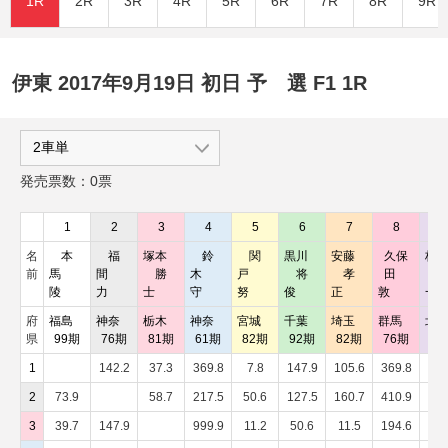
1R
2R
3R
4R
5R
6R
7R
8R
9R
伊東 2017年9月19日 初日 予 選 F1 1R
発売票数：0票
1
2
3
4
5
6
7
8
9
名
本
福
塚本
鈴
関
黒川
安藤
久保
杉
前
馬
間
勝
木
戸
将
孝
田
陵
力
士
守
努
俊
正
敦
府
福島
神奈
栃木
神奈
宮城
千葉
埼玉
群馬
北
県
99期
76期
81期
61期
82期
92期
82期
76期
58
1
142.2
37.3
369.8
7.8
147.9
105.6
369.8
142
2
73.9
58.7
217.5
50.6
127.5
160.7
410.9
410
3
39.7
147.9
999.9
11.2
50.6
11.5
194.6
136