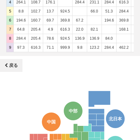
4
264.1
108.7
176.1
284.4
231.1
284.4
616.3
410
5
8.8
102.7
13.7
924.5
66.0
51.3
284.4
49
6
194.6
160.7
69.7
369.8
67.2
194.6
369.8
308
7
64.8
205.4
4.9
616.3
22.0
82.1
168.1
308
8
284.4
205.4
78.6
924.5
136.9
136.9
84.0
462
9
97.3
616.3
71.1
999.9
9.8
123.2
284.4
462.2
戻る
中部
北日本
中国