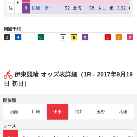
6
注
9
杉浦 康一
52
北海
58
Ａ１
追
3.92
84.
周回予想
2
4
6
9
3
7
8
1
5
伊東競輪 オッズ表詳細（1R - 2017年9月19
日 初日）
開催場
函館
川崎
伊東
福井
玉野
武雄
レース