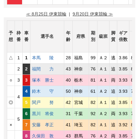
≪ 8月25日 伊東競輪
|
9月20日 伊東競輪 ≫
予
枠
車
年
期
脚
ギア
選手名
府県
級班
競
想
番
番
齢
別
質
倍数
得
△
1
1
本馬 陵
28
福島
99
Ａ２
逃
3.86
83.
2
2
福間 力
43
神奈
76
Ａ１
追
3.85
85.
○
3
3
塚本 勝士
40
栃木
81
Ａ１
両
3.93
87.
4
鈴木 守
50
神奈
61
Ａ２
追
3.93
79.
4
◎
5
関戸 努
42
宮城
82
Ａ１
追
3.85
89.
6
黒川 将俊
31
千葉
92
Ａ２
両
3.93
77.
5
×
7
安藤 孝正
41
埼玉
82
Ａ１
追
3.92
88.
8
久保田 敦
43
群馬
76
Ａ２
両
3.85
78.