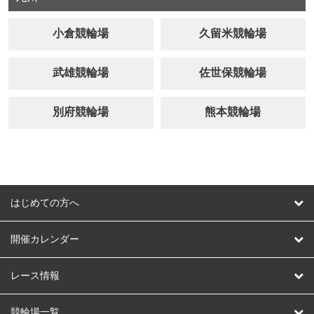
小倉競輪場
久留米競輪場
武雄競輪場
佐世保競輪場
別府競輪場
熊本競輪場
はじめての方へ
はじめての方へ
開催カレンダー
競輪
レース情報
オートレース
レース予想
競輪場一覧