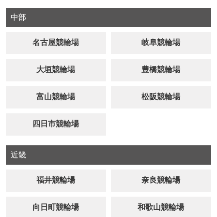
中部
名古屋競輪場
岐阜競輪場
大垣競輪場
豊橋競輪場
富山競輪場
松阪競輪場
四日市競輪場
近畿
福井競輪場
奈良競輪場
向日町競輪場
和歌山競輪場