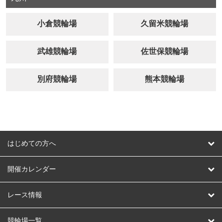
小倉競輪場
久留米競輪場
武雄競輪場
佐世保競輪場
別府競輪場
熊本競輪場
はじめての方へ
はじめての方へ
開催カレンダー
競輪
レース情報
オートレース
レース予想
競輪場一覧