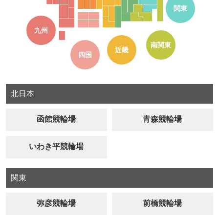
関東
九州
南関東
近畿
四国
北日本
函館競輪場
青森競輪場
いわき平競輪場
関東
弥彦競輪場
前橋競輪場