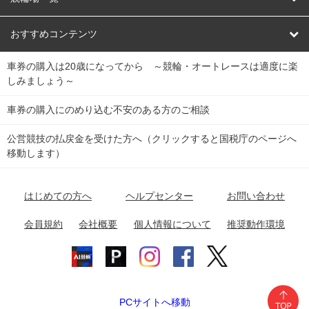
競輪くじ
レース結果
北日本
函館競輪場
青森競輪場
いわき平競輪場
おすすめコンテンツ
車券の購入は20歳になってから ～競輪・オートレースは適度に楽
Dokanto!
キャリーオーバー一覧
関
競輪選手情報
弥彦競輪場
前橋競輪場
取手競輪場
宇都宮競輪場
しみましょう～
東
大宮競輪場
西武園競輪場
京王閣競輪場
立川競輪場
チャリロトプラザ
Perfecta Navi
車券の購入にのめり込む不安のある方のご相談
南
松戸競輪場
千葉競輪場
川崎競輪場
平塚競輪場
公営競技の払戻金を受けた方へ（クリックすると国税庁のページへ
netkeirin
関
移動します）
小田原競輪場
伊東競輪場
静岡競輪場
東
ケイリンガル
中
名古屋競輪場
岐阜競輪場
大垣競輪場
豊橋競輪場
はじめての方へ
ヘルプセンター
お問い合わせ
部
チャリレンジャー
富山競輪場
松阪競輪場
四日市競輪場
会員規約
会社概要
個人情報について
推奨動作環境
競輪場情報
近
福井競輪場
奈良競輪場
向日町競輪場
和歌山競輪場
畿
岸和田競輪場
オートレース場情報
PCサイトへ移動