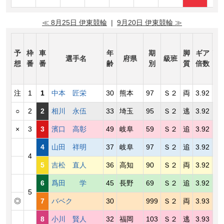
≪ 8月25日 伊東競輪
|
9月20日 伊東競輪 ≫
予
枠
車
年
期
脚
ギア
選手名
府県
級班
競
想
番
番
齢
別
質
倍数
注
1
1
中本 匠栄
30
熊本
97
Ｓ２
両
3.92
97
○
2
2
相川 永伍
33
埼玉
95
Ｓ２
逃
3.92
10
×
3
3
濱口 高彰
49
岐阜
59
Ｓ２
追
3.92
10
4
山田 祥明
37
岐阜
97
Ｓ２
追
3.92
94
4
5
吉松 直人
36
高知
90
Ｓ２
両
3.92
97
6
爲田 学
45
長野
69
Ｓ２
追
3.92
91
5
◎
7
バベク
30
999
Ｓ２
両
3.93
10
8
小川 賢人
32
福岡
103
Ｓ２
逃
3.93
93