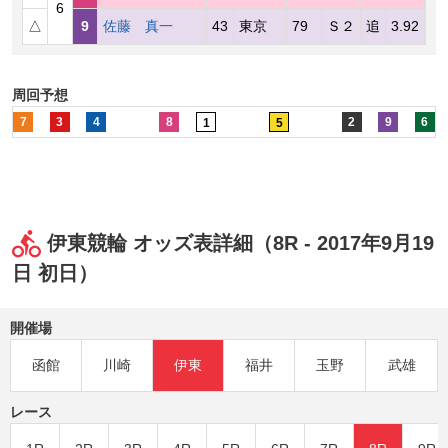
6
△
9
佐藤 真一
43
東京
79
Ｓ２
追
3.92
10
周回予想
7
3
4
8
2
9
6
1
5
伊東競輪 オッズ表詳細（8R - 2017年9月19
日 初日）
開催場
函館
川崎
伊東
福井
玉野
武雄
レース