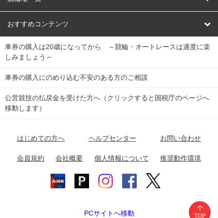
競輪くじ
レース結果
北日本
函館競輪場
青森競輪場
いわき平競輪場
おすすめコンテンツ
車券の購入は20歳になってから ～競輪・オートレースは適度に楽
Dokanto!
キャリーオーバー一覧
関
競輪選手情報
弥彦競輪場
前橋競輪場
取手競輪場
宇都宮競輪場
しみましょう～
東
大宮競輪場
西武園競輪場
京王閣競輪場
立川競輪場
チャリロトプラザ
Perfecta Navi
車券の購入にのめり込む不安のある方のご相談
南
松戸競輪場
千葉競輪場
川崎競輪場
平塚競輪場
公営競技の払戻金を受けた方へ（クリックすると国税庁のページへ
netkeirin
関
移動します）
小田原競輪場
伊東競輪場
静岡競輪場
東
ケイリンガル
中
名古屋競輪場
岐阜競輪場
大垣競輪場
豊橋競輪場
はじめての方へ
ヘルプセンター
お問い合わせ
部
チャリレンジャー
富山競輪場
松阪競輪場
四日市競輪場
会員規約
会社概要
個人情報について
推奨動作環境
競輪場情報
近
福井競輪場
奈良競輪場
向日町競輪場
和歌山競輪場
畿
岸和田競輪場
オートレース場情報
PCサイトへ移動