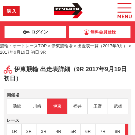
ログイン
無料会員登録
競輪・オートレースTOP
>
伊東競輪場
>
出走表一覧（2017年9月）
>
2017年9月19日 初日 9R
伊東競輪 出走表詳細（9R 2017年9月19日
初日）
開催場
函館
川崎
伊東
福井
玉野
武雄
レース
1R
2R
3R
4R
5R
6R
7R
8R
9R