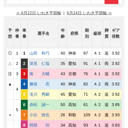
≪ 6月22日 いわき平競輪
|
6月24日 いわき平競輪 ≫
予
枠
車
年
期
脚
ギア
選手名
府県
級班
競
想
番
番
齢
別
質
倍数
得
◎
1
1
山田 和巧
40
神奈
87
Ａ１
追
3.92
92
△
2
2
深見 仁哉
35
愛知
91
Ａ１
両
3.92
88
注
3
3
南 大輔
43
京都
76
Ａ１
追
3.92
89
▲
4
勝俣 亮
40
神奈
82
Ａ２
両
3.92
85
4
5
滝川 秀嗣
45
愛知
71
Ａ２
追
3.92
87
6
赤松 誠一
50
高知
61
Ａ２
追
3.85
83
5
×
7
小出 慎也
26
和歌
109
Ａ２
逃
3.93
85
8
阿部 功
34
高知
93
Ａ１
追
3.83
85