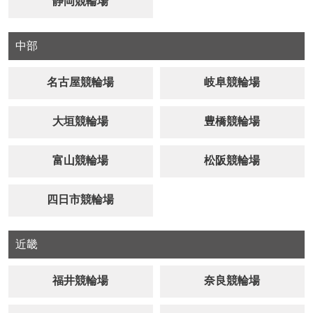
静岡競輪場
中部
名古屋競輪場
岐阜競輪場
大垣競輪場
豊橋競輪場
富山競輪場
松阪競輪場
四日市競輪場
近畿
福井競輪場
奈良競輪場