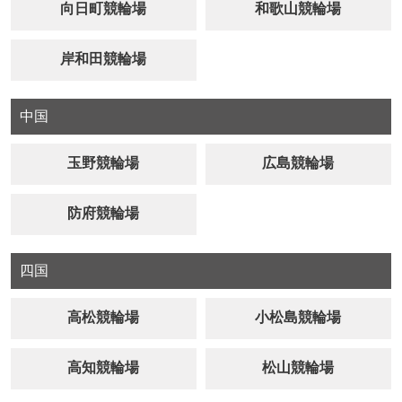
向日町競輪場
和歌山競輪場
岸和田競輪場
中国
玉野競輪場
広島競輪場
防府競輪場
四国
高松競輪場
小松島競輪場
高知競輪場
松山競輪場