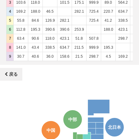
3
103.6
118.0
101.5
175.1
999.9
89.0
564.2
31
4
169.2
188.0
46.5
282.1
725.4
220.7
634.7
211
5
55.8
84.6
126.9
282.1
725.4
41.2
338.5
5.
6
112.8
195.3
390.6
390.6
253.9
188.0
423.1
149
7
63.4
90.6
118.0
423.1
51.8
507.8
298.7
4.
8
141.0
43.4
338.5
634.7
211.5
999.9
195.3
253
9
30.7
40.6
36.0
158.6
21.5
298.7
4.5
169.2
戻る
中部
北日本
中国