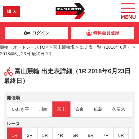
ログイン
無料会員登録
競輪・オートレースTOP
>
富山競輪場
>
出走表一覧（2018年6月）
>
2018年6月23日 最終日 1R
富山競輪 出走表詳細（1R 2018年6月23日
最終日）
開催場
いわき平
川崎
富山
奈良
広島
久留米
別
レース
1R
2R
3R
4R
5R
6R
7R
8R
9R