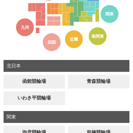
関東
九州
南関東
近畿
四国
北日本
函館競輪場
青森競輪場
いわき平競輪場
関東
弥彦競輪場
前橋競輪場