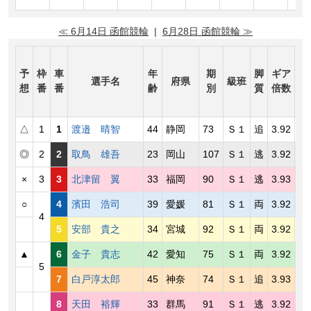
≪ 6月14日 函館競輪
|
6月28日 函館競輪 ≫
予
枠
車
年
期
脚
ギア
選手名
府県
級班
競
想
番
番
齢
別
質
倍数
△
1
1
渡邉 晴智
44
静岡
73
Ｓ１
追
3.92
10
◎
2
2
取鳥 雄吾
23
岡山
107
Ｓ１
逃
3.92
10
×
3
3
北津留 翼
33
福岡
90
Ｓ１
逃
3.93
10
○
4
濱田 浩司
39
愛媛
81
Ｓ１
両
3.92
10
4
5
安部 貴之
34
宮城
92
Ｓ１
両
3.92
10
▲
6
金子 貴志
42
愛知
75
Ｓ１
両
3.92
10
5
7
白戸淳太郎
45
神奈
74
Ｓ１
追
3.93
10
8
天田 裕輝
33
群馬
91
Ｓ１
逃
3.92
10