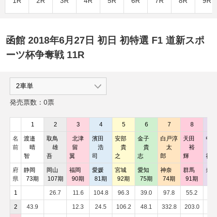
1R
2R
3R
4R
5R
6R
7R
8R
9R
函館 2018年6月27日 初日 初特選 F1 道新スポ
ーツ杯争奪戦 11R
発売票数：0票
1
2
3
4
5
6
7
8
9
名
渡邉
取鳥
北津
濱田
安部
金子
白戸淳
天田
中
前
晴
雄
留
浩
貴
貴
太
裕
智
吾
翼
司
之
志
郎
輝
府
静岡
岡山
福岡
愛媛
宮城
愛知
神奈
群馬
奈
県
73期
107期
90期
81期
92期
75期
74期
91期
97
1
26.7
11.6
104.8
96.3
39.0
97.8
55.2
98
2
43.9
12.3
24.5
106.2
48.1
332.8
203.0
95