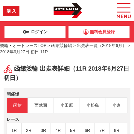
ログイン
無料会員登録
競輪・オートレースTOP
>
函館競輪場
>
出走表一覧（2018年6月）
>
2018年6月27日 初日 11R
函館競輪 出走表詳細（11R 2018年6月27日
初日）
開催場
函館
西武園
小田原
小松島
小倉
レース
1R
2R
3R
4R
5R
6R
7R
8R
9R