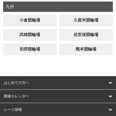
九州
小倉競輪場
久留米競輪場
武雄競輪場
佐世保競輪場
別府競輪場
熊本競輪場
はじめての方へ
はじめての方へ
開催カレンダー
競輪
レース情報