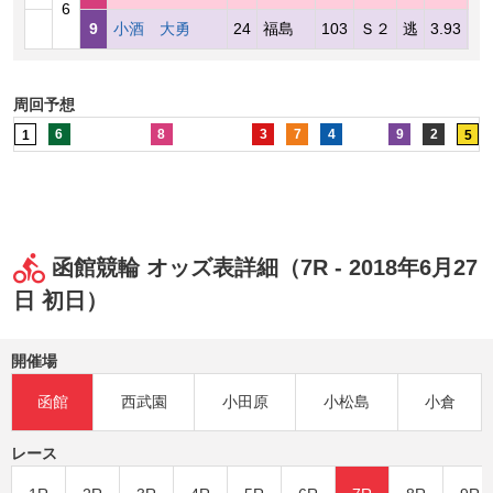
6
9
小酒 大勇
24
福島
103
Ｓ２
逃
3.93
97
周回予想
6
8
3
7
4
9
2
1
5
函館競輪 オッズ表詳細（7R - 2018年6月27
日 初日）
開催場
函館
西武園
小田原
小松島
小倉
レース