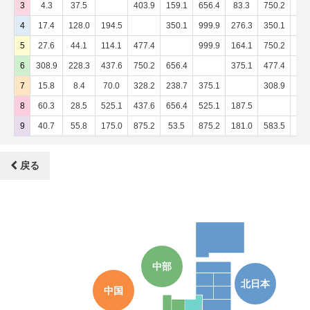
3
4.3
37.5
403.9
159.1
656.4
83.3
750.2
238
4
17.4
128.0
194.5
350.1
999.9
276.3
350.1
750
5
27.6
44.1
114.1
477.4
999.9
164.1
750.2
61
6
308.9
228.3
437.6
750.2
656.4
375.1
477.4
875
7
15.8
8.4
70.0
328.2
238.7
375.1
308.9
276
8
60.3
28.5
525.1
437.6
656.4
525.1
187.5
875
9
40.7
55.8
175.0
875.2
53.5
875.2
181.0
583.5
戻る
中部
北日本
中国