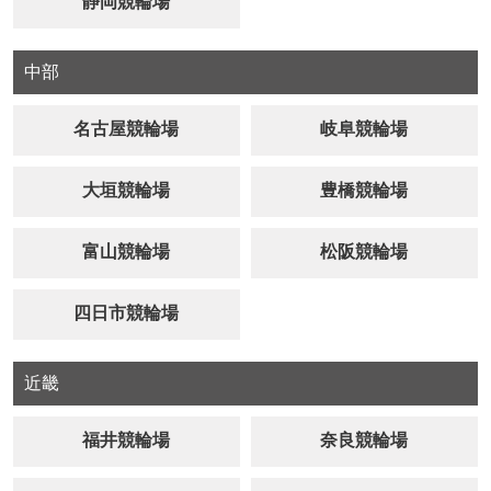
静岡競輪場
中部
名古屋競輪場
岐阜競輪場
大垣競輪場
豊橋競輪場
富山競輪場
松阪競輪場
四日市競輪場
近畿
福井競輪場
奈良競輪場