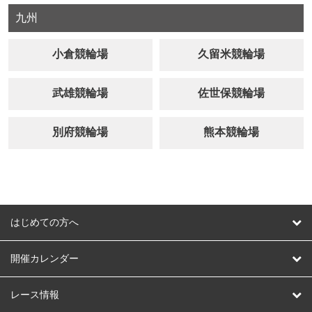
九州
小倉競輪場
久留米競輪場
武雄競輪場
佐世保競輪場
別府競輪場
熊本競輪場
はじめての方へ
はじめての方へ
開催カレンダー
競輪
レース情報