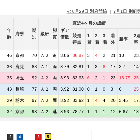
≪ 6月29日 別府競輪
|
7月1日 別府
直近4ヶ月の成績
年
期
脚
ギア
府県
級班
競走
1
2
3
着
2
齢
別
質
倍数
勝率
得点
着
着
着
外
率
隆
46
京都
70
Ａ２
追
3.86
86.87
3
4
2
21
10
23
安な方はこちら（1日の購入限度額の設定）↓
樹
36
鹿児
88
Ａ１
両
3.79
82.81
1
3
6
17
3.7
14
剛
35
埼玉
92
Ａ２
両
3.93
83.63
6
2
1
23
18.75
25
二
43
長崎
77
Ａ２
両
3.92
81.00
0
1
0
3
0
25
介
29
栃木
97
Ａ２
両
3.92
83.62
1
4
4
20
3.45
17
樹
32
京都
93
Ａ２
逃
3.93
78.77
1
1
1
12
6.67
13
2
4
3
5