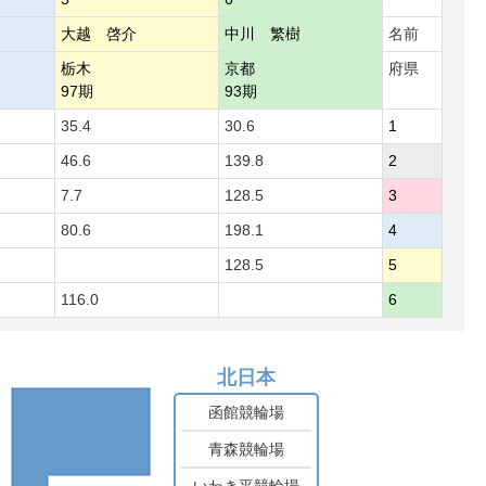
二
大越 啓介
中川 繁樹
名前
栃木
京都
府県
97期
93期
35.4
30.6
1
46.6
139.8
2
7.7
128.5
3
80.6
198.1
4
128.5
5
116.0
6
北日本
函館競輪場
青森競輪場
いわき平競輪場