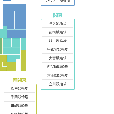
関東
弥彦競輪場
前橋競輪場
取手競輪場
宇都宮競輪場
大宮競輪場
西武園競輪場
京王閣競輪場
南関東
立川競輪場
松戸競輪場
千葉競輪場
川崎競輪場