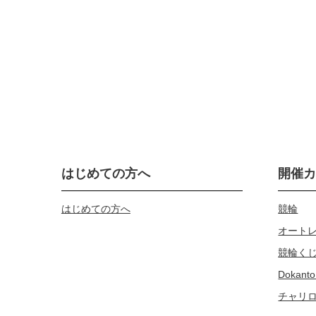
はじめての方へ
開催
はじめての方へ
競輪
オート
競輪く
Dokanto
チャリ