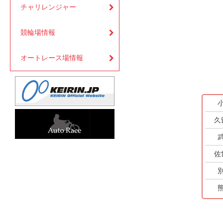
チャリレンジャー
競輪場情報
オートレース場情報
久
佐