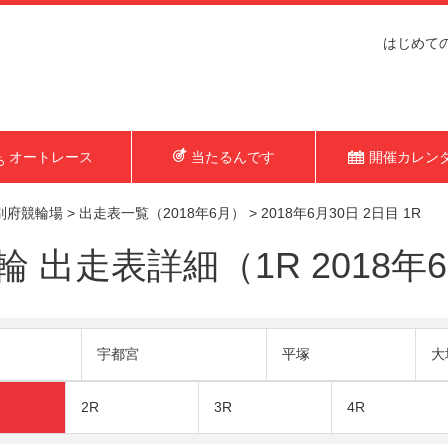
はじめて
オートレース
当たるんです
開催カレン
別府競輪場
>
出走表一覧（2018年6月）
>
2018年6月30日 2日目 1R
 出走表詳細（1R 2018年6
宇都宮
平塚
大
2R
3R
4R