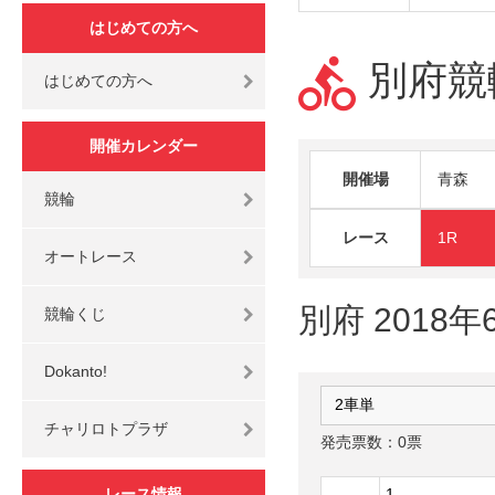
はじめての方へ
別府競輪
はじめての方へ
開催カレンダー
開催場
青森
競輪
レース
1R
オートレース
別府 2018年
競輪くじ
Dokanto!
チャリロトプラザ
発売票数：0票
レース情報
1