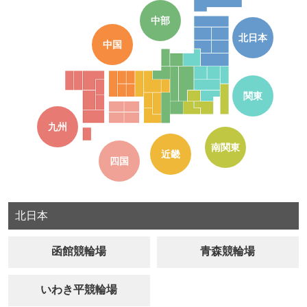
中部
北日本
中国
関東
九州
南関東
近畿
四国
北日本
函館競輪場
青森競輪場
いわき平競輪場