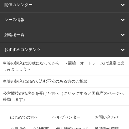
はじめての方へ
開催カレンダー
競輪
レース情報
オートレース
レース予想
競輪場一覧
競輪くじ
レース結果
北日本
函館競輪場
青森競輪場
いわき平競輪場
おすすめコンテンツ
車券の購入は20歳になってから ～競輪・オートレースは適度に楽
Dokanto!
キャリーオーバー一覧
関
競輪選手情報
弥彦競輪場
前橋競輪場
取手競輪場
宇都宮競輪場
しみましょう～
東
大宮競輪場
西武園競輪場
京王閣競輪場
立川競輪場
チャリロトプラザ
Perfecta Navi
車券の購入にのめり込む不安のある方のご相談
南
松戸競輪場
千葉競輪場
川崎競輪場
平塚競輪場
公営競技の払戻金を受けた方へ（クリックすると国税庁のページへ
netkeirin
関
移動します）
小田原競輪場
伊東競輪場
静岡競輪場
東
ケイリンガル
中
名古屋競輪場
岐阜競輪場
大垣競輪場
豊橋競輪場
はじめての方へ
ヘルプセンター
お問い合わせ
部
チャリレンジャー
富山競輪場
松阪競輪場
四日市競輪場