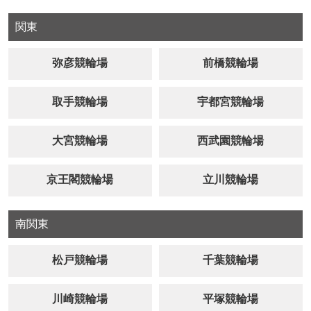
関東
弥彦競輪場
前橋競輪場
取手競輪場
宇都宮競輪場
大宮競輪場
西武園競輪場
京王閣競輪場
立川競輪場
南関東
松戸競輪場
千葉競輪場
川崎競輪場
平塚競輪場