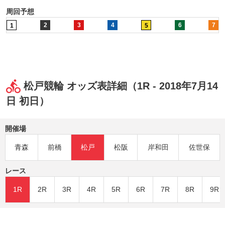
周回予想
2
3
4
6
7
1
5
松戸競輪 オッズ表詳細（1R - 2018年7月14
日 初日）
開催場
青森
前橋
松戸
松阪
岸和田
佐世保
レース
1R
2R
3R
4R
5R
6R
7R
8R
9R