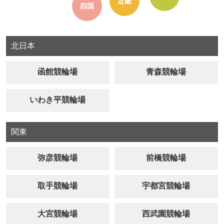
近畿
四国
北日本
函館競輪場
青森競輪場
いわき平競輪場
関東
弥彦競輪場
前橋競輪場
取手競輪場
宇都宮競輪場
大宮競輪場
西武園競輪場