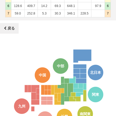
6
128.6
409.7
14.2
69.3
648.1
97.9
6
7
59.0
252.8
5.3
30.3
346.1
228.5
7
戻る
中部
北日本
中国
関東
九州
南関東