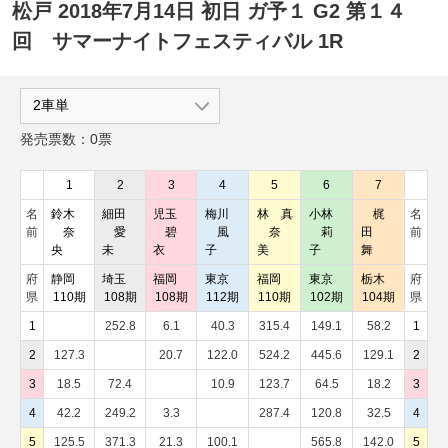
松戸 2018年7月14日 初日 ガ予１ G2 第１４
回 サマーナイトフェスティバル 1R
発売票数：0票
1
2
3
4
5
6
7
名
鈴木
細田
児玉
梅川
林 真
小林
梶
名
前
奈
愛
碧
風
奈
莉
田
前
央
未
衣
子
美
子
舞
府
静岡
埼玉
福岡
東京
福岡
東京
栃木
府
県
110期
108期
108期
112期
110期
102期
104期
県
1
252.8
6.1
40.3
315.4
149.1
58.2
1
2
127.3
20.7
122.0
524.2
445.6
129.1
2
3
18.5
72.4
10.9
123.7
64.5
18.2
3
4
42.2
249.2
3.3
287.4
120.8
32.5
4
5
125.5
371.3
21.3
100.1
565.8
142.0
5