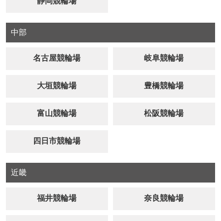
静岡競輪場
中部
名古屋競輪場
岐阜競輪場
大垣競輪場
豊橋競輪場
富山競輪場
松阪競輪場
四日市競輪場
近畿
福井競輪場
奈良競輪場