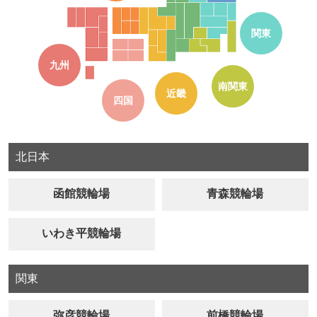
関東
九州
南関東
近畿
四国
北日本
函館競輪場
青森競輪場
いわき平競輪場
関東
弥彦競輪場
前橋競輪場