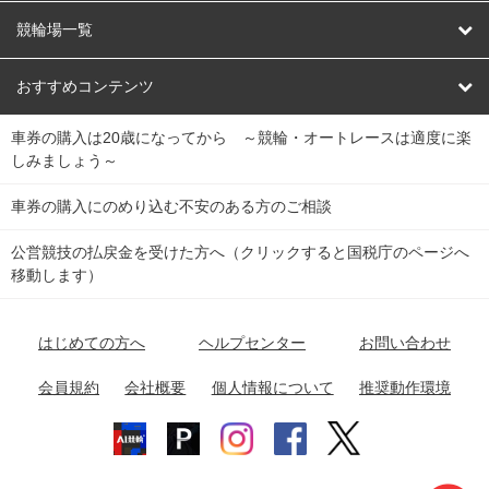
オートレース
レース予想
競輪場一覧
競輪くじ
レース結果
北日本
函館競輪場
青森競輪場
いわき平競輪場
おすすめコンテンツ
車券の購入は20歳になってから ～競輪・オートレースは適度に楽
Dokanto!
キャリーオーバー一覧
関
競輪選手情報
弥彦競輪場
前橋競輪場
取手競輪場
宇都宮競輪場
しみましょう～
東
大宮競輪場
西武園競輪場
京王閣競輪場
立川競輪場
チャリロトプラザ
Perfecta Navi
車券の購入にのめり込む不安のある方のご相談
南
松戸競輪場
千葉競輪場
川崎競輪場
平塚競輪場
公営競技の払戻金を受けた方へ（クリックすると国税庁のページへ
netkeirin
関
移動します）
小田原競輪場
伊東競輪場
静岡競輪場
東
ケイリンガル
中
名古屋競輪場
岐阜競輪場
大垣競輪場
豊橋競輪場
はじめての方へ
ヘルプセンター
お問い合わせ
部
チャリレンジャー
富山競輪場
松阪競輪場
四日市競輪場
会員規約
会社概要
個人情報について
推奨動作環境
競輪場情報
近
福井競輪場
奈良競輪場
向日町競輪場
和歌山競輪場
畿
岸和田競輪場
オートレース場情報