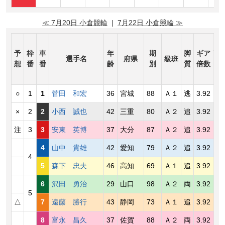
≪ 7月20日 小倉競輪
|
7月22日 小倉競輪 ≫
予
枠
車
年
期
脚
ギア
選手名
府県
級班
競
想
番
番
齢
別
質
倍数
得
○
1
1
菅田 和宏
36
宮城
88
Ａ１
逃
3.92
90
×
2
2
小西 誠也
42
三重
80
Ａ２
追
3.92
84
注
3
3
安東 英博
37
大分
87
Ａ２
追
3.92
83
4
山中 貴雄
42
愛知
79
Ａ２
追
3.92
81
4
5
森下 忠夫
46
高知
69
Ａ１
追
3.92
83
6
沢田 勇治
29
山口
98
Ａ２
両
3.92
70
5
△
7
遠藤 勝行
43
静岡
73
Ａ１
追
3.92
88
8
富永 昌久
37
佐賀
88
Ａ２
両
3.92
73