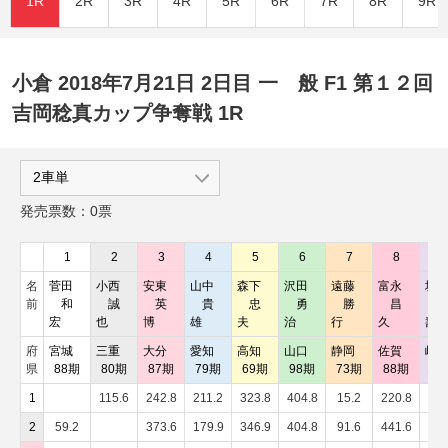
1R
2R
3R
4R
5R
6R
7R
8R
9R
小倉 2018年7月21日 2日目 一 般 F1 第１２回
吉岡稔真カップ争奪戦 1R
発売票数：0票
1
2
3
4
5
6
7
8
9
名
菅田
小西
安東
山中
森下
沢田
遠藤
富永
前
和
誠
英
貴
忠
勇
勝
昌
宏
也
博
雄
夫
治
行
久
府
宮城
三重
大分
愛知
高知
山口
静岡
佐賀
岐
県
88期
80期
87期
79期
69期
98期
73期
88期
10
1
115.6
242.8
211.2
323.8
404.8
15.2
220.8
6.
2
59.2
373.6
179.9
346.9
404.8
91.6
441.6
4.