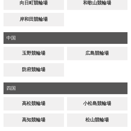
向日町競輪場
和歌山競輪場
岸和田競輪場
中国
玉野競輪場
広島競輪場
防府競輪場
四国
高松競輪場
小松島競輪場
高知競輪場
松山競輪場