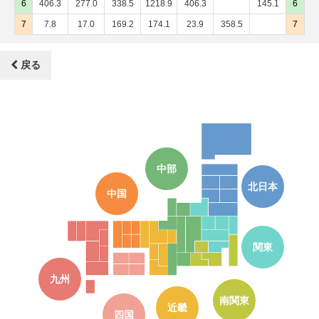
6
406.3
277.0
338.5
1218.9
406.3
145.1
6
7
7.8
17.0
169.2
174.1
23.9
358.5
7
戻る
中部
北日本
中国
関東
九州
南関東
近畿
四国