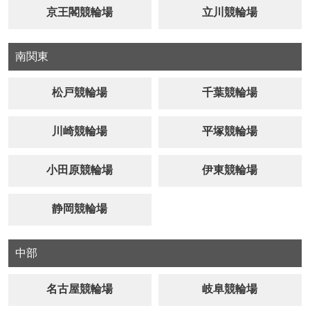
京王閣競輪場
立川競輪場
南関東
松戸競輪場
千葉競輪場
川崎競輪場
平塚競輪場
小田原競輪場
伊東競輪場
静岡競輪場
中部
名古屋競輪場
岐阜競輪場