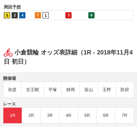
周回予想
2
4
7
3
6
5
1
小倉競輪 オッズ表詳細（1R - 2018年11月4
日 初日）
開催場
弥彦
京王閣
平塚
静岡
富山
玉野
防府
レース
1R
2R
3R
4R
5R
6R
7R