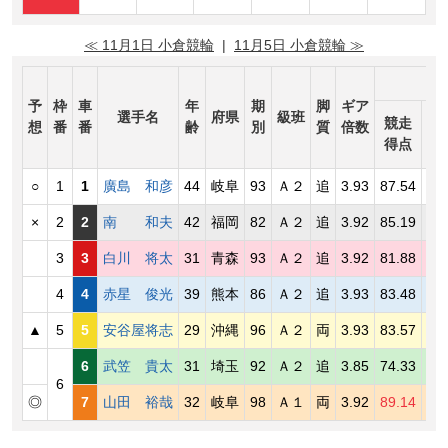
≪ 11月1日 小倉競輪
|
11月5日 小倉競輪 ≫
予
枠
車
年
期
脚
ギア
選手名
府県
級班
競走
1
想
番
番
齢
別
質
倍数
得点
着
○
1
1
廣島 和彦
44
岐阜
93
Ａ２
追
3.93
87.54
0
×
2
2
南 和夫
42
福岡
82
Ａ２
追
3.92
85.19
2
3
3
白川 将太
31
青森
93
Ａ２
追
3.92
81.88
1
4
4
赤星 俊光
39
熊本
86
Ａ２
追
3.93
83.48
2
▲
5
5
安谷屋将志
29
沖縄
96
Ａ２
両
3.93
83.57
4
6
武笠 貴太
31
埼玉
92
Ａ２
追
3.85
74.33
0
6
◎
7
山田 裕哉
32
岐阜
98
Ａ１
両
3.92
89.14
3