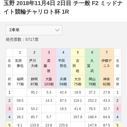
玉野 2018年11月4日 2日目 チ一般 F2 ミッドナ
イト競輪チャリロト杯 1R
発売票数：5717票
1
2
3
4
5
6
7
名
瓦田
芦川
斎
平田
吉
久
伊郷デ
名
前
勝也
大雄
藤
哲也
田
冨
ニス
前
敦
稔
武
府
福岡
静岡
大阪
兵庫
大分
岡山
神奈
府
県
77期
87期
103期
59期
75期
79期
82期
県
1
95.2
5.3
42.4
18.6
37.2
27.8
1
2
59.5
14.3
87.5
119.1
252.2
43.3
2
3
13.6
54.2
19.5
41.6
76.5
32.7
3
4
38.2
85.7
5.7
267.9
186.4
64.9
4
5
6.1
133.9
23.6
225.6
147.8
87.5
5