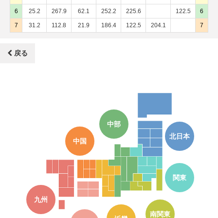
6
25.2
267.9
62.1
252.2
225.6
122.5
6
7
31.2
112.8
21.9
186.4
122.5
204.1
7
戻る
中部
北日本
中国
関東
九州
南関東