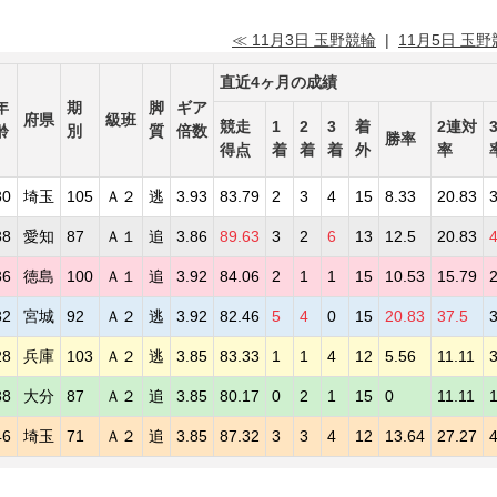
≪ 11月3日 玉野競輪
|
11月5日 玉野
直近4ヶ月の成績
年
期
脚
ギア
府県
級班
競走
1
2
3
着
2連対
齢
別
質
倍数
勝率
得点
着
着
着
外
率
30
埼玉
105
Ａ２
逃
3.93
83.79
2
3
4
15
8.33
20.83
3
38
愛知
87
Ａ１
追
3.86
89.63
3
2
6
13
12.5
20.83
36
徳島
100
Ａ１
追
3.92
84.06
2
1
1
15
10.53
15.79
32
宮城
92
Ａ２
逃
3.92
82.46
5
4
0
15
20.83
37.5
3
28
兵庫
103
Ａ２
逃
3.85
83.33
1
1
4
12
5.56
11.11
38
大分
87
Ａ２
追
3.85
80.17
0
2
1
15
0
11.11
46
埼玉
71
Ａ２
追
3.85
87.32
3
3
4
12
13.64
27.27