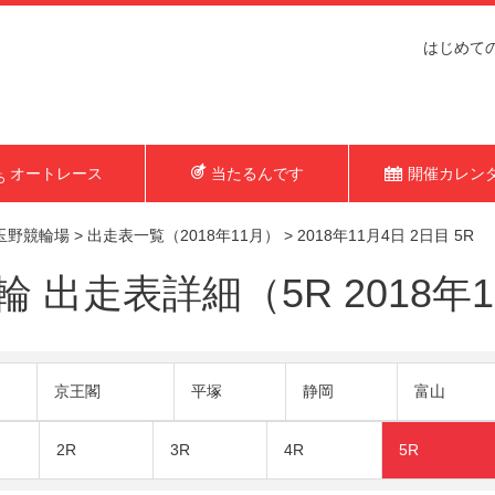
はじめて
オートレース
当たるんです
開催カレン
玉野競輪場
>
出走表一覧（2018年11月）
>
2018年11月4日 2日目 5R
 出走表詳細（5R 2018年1
京王閣
平塚
静岡
富山
2R
3R
4R
5R