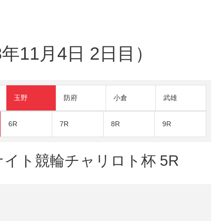
8年11月4日 2日目）
玉野
防府
小倉
武雄
6R
7R
8R
9R
ッドナイト競輪チャリロト杯 5R