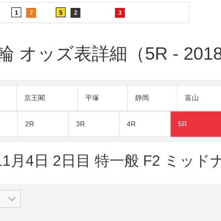
1
7
5
2
3
 オッズ表詳細（5R - 201
京王閣
平塚
静岡
富山
2R
3R
4R
5R
年11月4日 2日目 特一般 F2 ミ