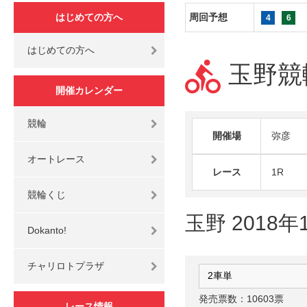
はじめての方へ
周回予想
4
6
はじめての方へ
玉野競輪
開催カレンダー
競輪
開催場
弥彦
オートレース
レース
1R
競輪くじ
玉野 2018
Dokanto!
チャリロトプラザ
発売票数：10603票
レース情報