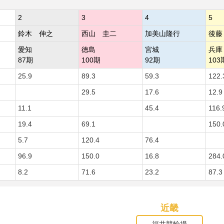
2
3
4
5
鈴木 伸之
西山 圭二
加美山隆行
後藤
愛知
徳島
宮城
兵庫
87期
100期
92期
103
25.9
89.3
59.3
122.
29.5
17.6
12.9
11.1
45.4
116.
19.4
69.1
150.
5.7
120.4
76.4
96.9
150.0
16.8
284.
8.2
71.6
23.2
87.3
近畿
福井競輪場