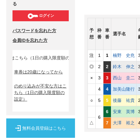
る
ログイン
予
枠
車
パスワードを忘れた方
選手名
想
番
番
会員IDを忘れた方
注
1
1
楠野 史尭
方はこちら（1日の購入限度額の設定）↓
◎
2
2
鈴木 伸之
車券は20歳になってから
×
3
3
西山 圭二
のめり込みが不安な方はこ
4
4
加美山隆行
ちら
（1日の購入限度額の
設定）
○
5
5
後藤 祐貴
6
安東 英博
6
△
7
大澤 裕之
無料会員登録はこちら