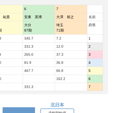
6
7
 祐貴
安東 英博
大澤 裕之
名前
大分
埼玉
府県
期
87期
71期
3
345.7
7.2
1
331.3
12.0
2
9
265.0
37.3
3
0
81.9
36.8
4
467.7
66.8
5
0
162.2
6
331.3
7
北日本
函館競輪場