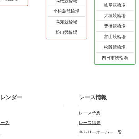
高松競輪場
岐阜競輪場
小松島競輪場
大垣競輪場
高知競輪場
豊橋競輪場
松山競輪場
富山競輪場
松阪競輪場
四日市競輪場
カレンダー
レース情報
レース予想
レース
レース結果
じ
キャリーオーバー一覧