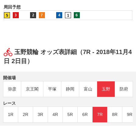
周回予想
3
2
7
4
6
5
1
玉野競輪 オッズ表詳細（7R - 2018年11月4
日 2日目）
開催場
弥彦
京王閣
平塚
静岡
富山
玉野
防府
レース
1R
2R
3R
4R
5R
6R
7R
8R
9R