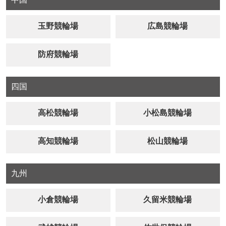
玉野競輪場
広島競輪場
防府競輪場
四国
高松競輪場
小松島競輪場
高知競輪場
松山競輪場
九州
小倉競輪場
久留米競輪場