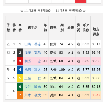
≪ 11月3日 玉野競輪
|
11月5日 玉野競輪 ≫
予
枠
車
年
期
脚
ギア
選手名
府県
級班
競走
1
想
番
番
齢
別
質
倍数
得点
△
1
1
山崎 岳志
45
佐賀
74
Ａ２
追
3.92
89.17
1
◎
2
2
加藤 寛治
40
愛知
83
Ａ１
両
3.92
91.46
9
3
3
朝秀 忠
47
茨城
68
Ａ１
追
3.85
85.96
1
注
4
4
池部 壮太
25
大分
109
Ａ２
逃
3.77
86.26
3
×
5
5
土屋 仁
43
茨城
84
Ａ１
追
3.92
89.88
1
6
長谷 隆志
50
岡山
64
Ａ２
追
3.85
82.13
0
6
○
7
川木 敬大
39
兵庫
84
Ａ１
追
3.92
93.47
1