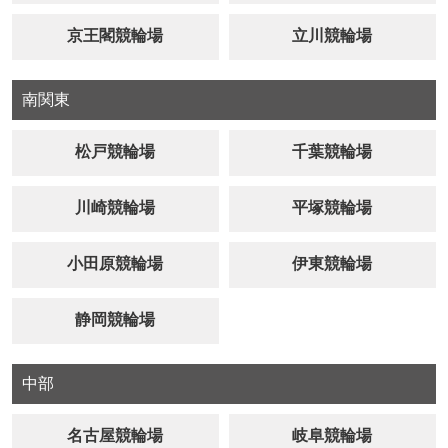
京王閣競輪場
立川競輪場
南関東
松戸競輪場
千葉競輪場
川崎競輪場
平塚競輪場
小田原競輪場
伊東競輪場
静岡競輪場
中部
名古屋競輪場
岐阜競輪場