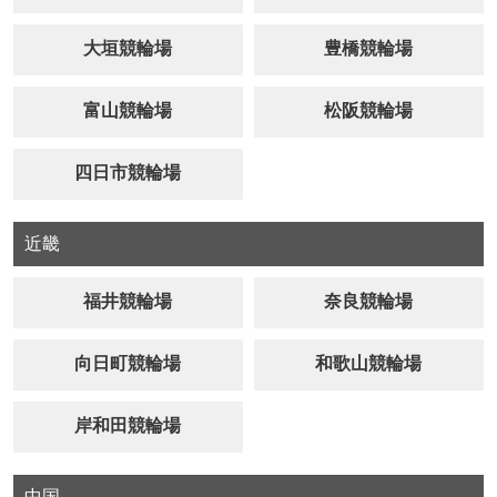
大垣競輪場
豊橋競輪場
富山競輪場
松阪競輪場
四日市競輪場
近畿
福井競輪場
奈良競輪場
向日町競輪場
和歌山競輪場
岸和田競輪場
中国