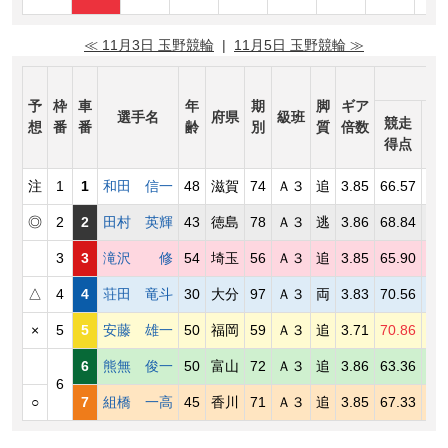
≪ 11月3日 玉野競輪
|
11月5日 玉野競輪 ≫
予
枠
車
年
期
脚
ギア
選手名
府県
級班
競走
1
想
番
番
齢
別
質
倍数
得点
着
注
1
1
和田 信一
48
滋賀
74
Ａ３
追
3.85
66.57
1
◎
2
2
田村 英輝
43
徳島
78
Ａ３
逃
3.86
68.84
4
3
3
滝沢 修
54
埼玉
56
Ａ３
追
3.85
65.90
0
△
4
4
荘田 竜斗
30
大分
97
Ａ３
両
3.83
70.56
1
×
5
5
安藤 雄一
50
福岡
59
Ａ３
追
3.71
70.86
3
6
熊無 俊一
50
富山
72
Ａ３
追
3.86
63.36
0
6
○
7
組橋 一高
45
香川
71
Ａ３
追
3.85
67.33
1