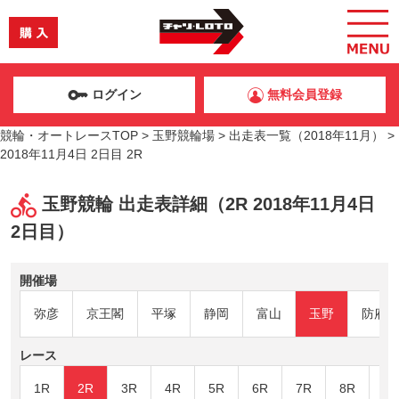
ログイン
無料会員登録
競輪・オートレースTOP
>
玉野競輪場
>
出走表一覧（2018年11月）
>
2018年11月4日 2日目 2R
玉野競輪 出走表詳細（2R 2018年11月4日
2日目）
開催場
弥彦
京王閣
平塚
静岡
富山
玉野
防府
レース
1R
2R
3R
4R
5R
6R
7R
8R
9R