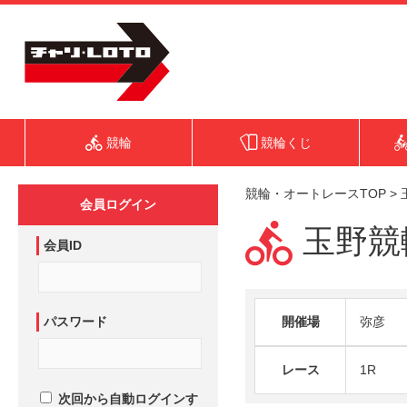
競輪
競輪くじ
競輪・オートレースTOP
>
会員ログイン
玉野競輪
会員ID
パスワード
開催場
弥彦
レース
1R
次回から自動ログインす