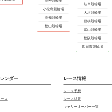
高松競輪場
岐阜競輪場
小松島競輪場
大垣競輪場
高知競輪場
豊橋競輪場
松山競輪場
富山競輪場
松阪競輪場
四日市競輪場
カレンダー
レース情報
レース予想
レース
レース結果
じ
キャリーオーバー一覧