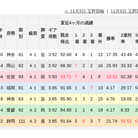
≪ 11月3日 玉野競輪
|
11月5日 玉野
直近4ヶ月の成績
年
期
脚
ギア
府県
級班
競走
1
2
3
着
2連対
齢
別
質
倍数
勝率
得点
着
着
着
外
率
50
神奈
61
Ａ１
追
3.92
92.68
4
6
1
12
17.39
43.48
4
44
岡山
82
Ａ１
追
3.92
88.30
7
2
2
16
25.93
33.33
4
34
佐賀
93
Ａ１
両
3.93
93.71
7
4
1
9
33.33
52.38
5
43
福岡
81
Ａ１
追
3.85
91.65
1
6
7
10
4.17
29.17
5
48
神奈
63
Ａ１
追
3.85
85.90
1
3
2
15
4.76
19.05
2
44
愛媛
82
Ａ２
両
3.92
84.88
1
1
4
18
4.17
8.33
2
22
静岡
111
Ａ２
逃
3.85
91.64
5
8
3
7
21.74
56.52
6