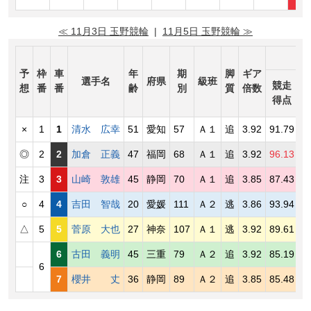
≪ 11月3日 玉野競輪
|
11月5日 玉野競輪 ≫
予
枠
車
年
期
脚
ギア
選手名
府県
級班
競走
1
想
番
番
齢
別
質
倍数
得点
×
1
1
清水 広幸
51
愛知
57
Ａ１
追
3.92
91.79
2
◎
2
2
加倉 正義
47
福岡
68
Ａ１
追
3.92
96.13
1
注
3
3
山崎 敦雄
45
静岡
70
Ａ１
追
3.85
87.43
2
○
4
4
吉田 智哉
20
愛媛
111
Ａ２
逃
3.86
93.94
1
△
5
5
菅原 大也
27
神奈
107
Ａ１
逃
3.92
89.61
5
6
古田 義明
45
三重
79
Ａ２
追
3.92
85.19
0
6
7
櫻井 丈
36
静岡
89
Ａ２
追
3.85
85.48
1