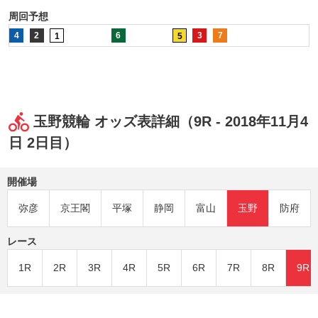
周回予想
4
2
6
3
7
1
5
玉野競輪 オッズ表詳細（9R - 2018年11月4
日 2日目）
開催場
弥彦
京王閣
平塚
静岡
富山
玉野
防府
レース
1R
2R
3R
4R
5R
6R
7R
8R
9R