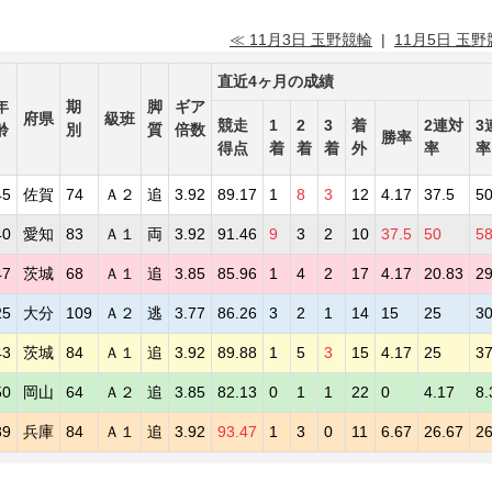
≪ 11月3日 玉野競輪
|
11月5日 玉野
直近4ヶ月の成績
年
期
脚
ギア
府県
級班
競走
1
2
3
着
2連対
3
齢
別
質
倍数
勝率
得点
着
着
着
外
率
率
45
佐賀
74
Ａ２
追
3.92
89.17
1
8
3
12
4.17
37.5
5
40
愛知
83
Ａ１
両
3.92
91.46
9
3
2
10
37.5
50
58
47
茨城
68
Ａ１
追
3.85
85.96
1
4
2
17
4.17
20.83
29
25
大分
109
Ａ２
逃
3.77
86.26
3
2
1
14
15
25
3
43
茨城
84
Ａ１
追
3.92
89.88
1
5
3
15
4.17
25
37
50
岡山
64
Ａ２
追
3.85
82.13
0
1
1
22
0
4.17
8.
39
兵庫
84
Ａ１
追
3.92
93.47
1
3
0
11
6.67
26.67
26