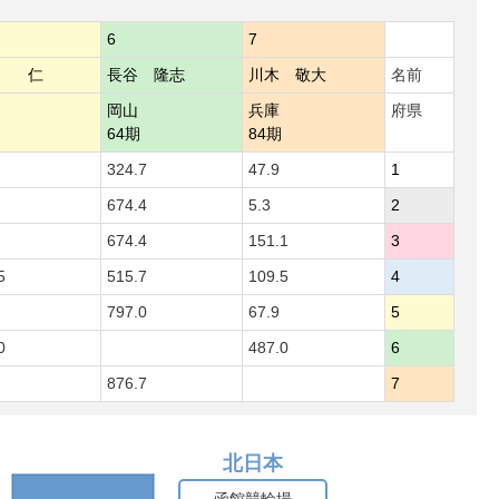
6
7
屋 仁
長谷 隆志
川木 敬大
名前
岡山
兵庫
府県
64期
84期
324.7
47.9
1
674.4
5.3
2
674.4
151.1
3
5
515.7
109.5
4
797.0
67.9
5
0
487.0
6
876.7
7
北日本
函館競輪場