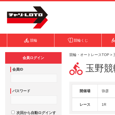
競輪
競輪くじ
競輪・オートレースTOP
>
会員ログイン
玉野競輪
会員ID
パスワード
開催場
弥彦
レース
1R
次回から自動ログインす