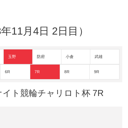
8年11月4日 2日目）
玉野
防府
小倉
武雄
6R
7R
8R
9R
ッドナイト競輪チャリロト杯 7R