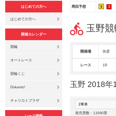
はじめての方へ
周回予想
5
3
はじめての方へ
玉野競輪
開催カレンダー
競輪
開催場
弥彦
オートレース
レース
1R
競輪くじ
玉野 2018
Dokanto!
チャリロトプラザ
発売票数：11690票
レース情報