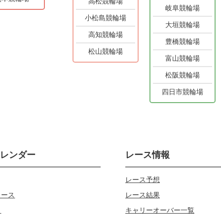
高松競輪場
岐阜競輪場
小松島競輪場
大垣競輪場
高知競輪場
豊橋競輪場
松山競輪場
富山競輪場
松阪競輪場
四日市競輪場
カレンダー
レース情報
レース予想
レース
レース結果
じ
キャリーオーバー一覧