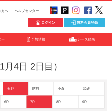
の方へ
ヘルプセンター
ログイン
無料会員登録
ダー
予想情報
レース結果
1月4日 2日目）
玉野
防府
小倉
武雄
6R
7R
8R
9R