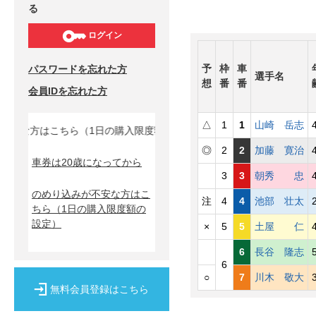
る
ログイン
予
枠
車
パスワードを忘れた方
選手名
想
番
番
会員IDを忘れた方
△
1
1
山崎 岳志
な方はこちら（1日の購入限度額の設定）↓
◎
2
2
加藤 寛治
車券は20歳になってから
3
3
朝秀 忠
のめり込みが不安な方はこ
注
4
4
池部 壮太
ちら
（1日の購入限度額の
設定）
×
5
5
土屋 仁
6
長谷 隆志
6
○
7
川木 敬大
無料会員登録はこちら