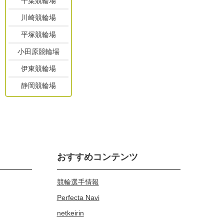
千葉競輪場
川崎競輪場
平塚競輪場
小田原競輪場
伊東競輪場
静岡競輪場
おすすめコンテンツ
競輪選手情報
Perfecta Navi
netkeirin