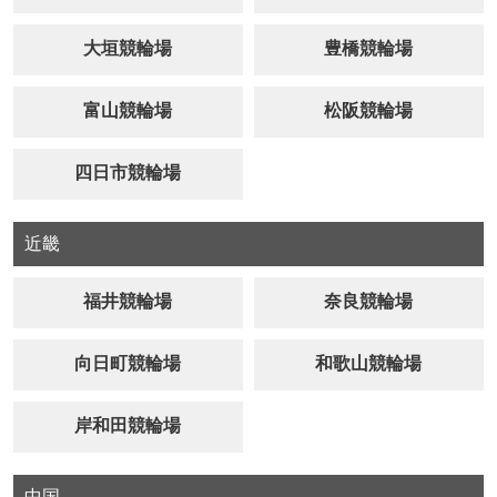
大垣競輪場
豊橋競輪場
富山競輪場
松阪競輪場
四日市競輪場
近畿
福井競輪場
奈良競輪場
向日町競輪場
和歌山競輪場
岸和田競輪場
中国