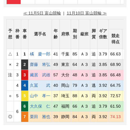
≪ 11月5日 富山競輪
|
11月10日 富山競輪 ≫
予
枠
車
年
期
脚
ギア
選手名
府県
級班
競走
1
想
番
番
齢
別
質
倍数
得点
着
△
1
1
橘 慶一郎
41
千葉
85
Ａ３
追
3.79
66.63
0
×
2
2
齋藤 将弘
49
東京
64
Ａ３
追
3.85
68.90
0
注
3
3
藏居 武雄
57
大分
48
Ａ３
追
3.85
66.48
0
4
4
久冨 武
40
岡山
79
Ａ３
逃
3.92
64.75
3
○
5
5
山中 孝一
37
埼玉
88
Ａ３
両
3.92
72.57
4
6
大久保 仁
47
福岡
66
Ａ３
追
3.79
61.50
0
6
◎
7
栗田 雅也
39
静岡
84
Ａ３
両
3.92
74.13
6