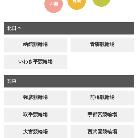
近畿
四国
北日本
函館競輪場
青森競輪場
いわき平競輪場
関東
弥彦競輪場
前橋競輪場
取手競輪場
宇都宮競輪場
大宮競輪場
西武園競輪場