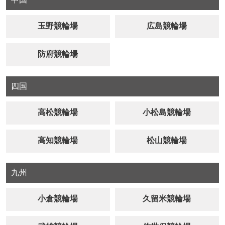
玉野競輪場
広島競輪場
防府競輪場
四国
高松競輪場
小松島競輪場
高知競輪場
松山競輪場
九州
小倉競輪場
久留米競輪場