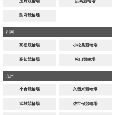
玉野競輪場
広島競輪場
防府競輪場
四国
高松競輪場
小松島競輪場
高知競輪場
松山競輪場
九州
小倉競輪場
久留米競輪場
武雄競輪場
佐世保競輪場