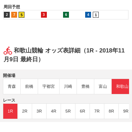
周回予想
2
7
3
6
4
5
1
和歌山競輪 オッズ表詳細（1R - 2018年11
月9日 最終日）
開催場
青森
前橋
宇都宮
川崎
豊橋
富山
和歌山
レース
1R
2R
3R
4R
5R
6R
7R
8R
9R