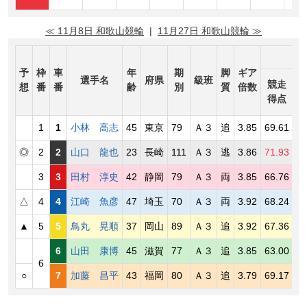
≪ 11月8日 和歌山競輪
|
11月27日 和歌山競輪 ≫
予
枠
車
年
期
脚
ギア
選手名
府県
級班
競走
1
想
番
番
齢
別
質
倍数
得点
着
1
1
小林 高志
45
東京
79
Ａ３
追
3.85
69.61
2
◎
2
2
山口 龍也
23
長崎
111
Ａ３
逃
3.86
71.93
1
3
3
田村 淳史
42
静岡
79
Ａ３
両
3.85
66.76
1
△
4
4
江崎 魚彦
47
埼玉
70
Ａ３
両
3.92
68.24
2
▲
5
5
鳥丸 晃順
37
岡山
89
Ａ３
追
3.92
67.36
0
6
山田 康博
45
滋賀
77
Ａ３
追
3.85
63.00
0
6
○
7
加藤 昌平
43
福岡
80
Ａ３
追
3.79
69.17
0