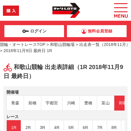
ログイン
無料会員登録
競輪・オートレースTOP
>
和歌山競輪場
>
出走表一覧（2018年11月）
>
2018年11月9日 最終日 1R
和歌山競輪 出走表詳細（1R 2018年11月9
日 最終日）
開催場
青森
前橋
宇都宮
川崎
豊橋
富山
和歌山
レース
1R
2R
3R
4R
5R
6R
7R
8R
9R