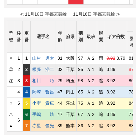
≪ 11月16日 宇都宮競輪
|
11月18日 宇都宮競輪 ≫
予
枠
車
年
期
脚
選手名
府県
級班
ギア倍数
競走
想
番
番
齢
別
質
得点
×
1
1
山村 慮太
31
大阪
97
Ａ２
両
3.92
3.79
81.93
◎
2
2
根藤 浩二
32
千葉
95
Ａ１
逃
3.86
87.22
注
3
3
相川 巧
29
埼玉
98
Ａ２
逃
3.92
80.00
4
4
岡崎 哲昌
47
岡山
65
Ａ２
追
3.92
78.29
○
5
5
小室 貴広
44
茨城
75
Ａ１
追
3.92
84.87
△
6
手嶋 靖
47
千葉
67
Ａ２
追
3.85
77.80
6
▲
7
赤星 俊光
39
熊本
86
Ａ２
追
3.92
83.19