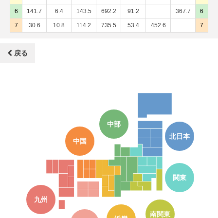
6
141.7
6.4
143.5
692.2
91.2
367.7
6
7
30.6
10.8
114.2
735.5
53.4
452.6
7
戻る
中部
北日本
中国
関東
九州
南関東