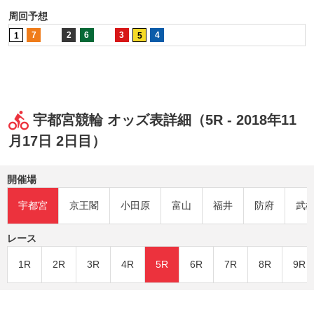
周回予想
7
2
6
3
4
1
5
宇都宮競輪 オッズ表詳細（5R - 2018年11
月17日 2日目）
開催場
宇都宮
京王閣
小田原
富山
福井
防府
武
レース
1R
2R
3R
4R
5R
6R
7R
8R
9R