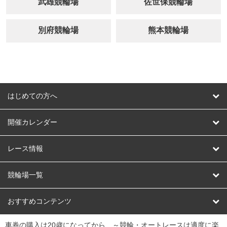
武雄競輪場
佐世保競輪場
別府競輪場
熊本競輪場
はじめての方へ
はじめての方へ
開催カレンダー
競輪
レース情報
オートレース
レース予想
競輪場一覧
競輪くじ
レース結果
北日本
函館競輪場
青森競輪場
いわき平競輪場
おすすめコンテンツ
車券の購入は20歳になってから ～競輪・オートレースは適度に楽