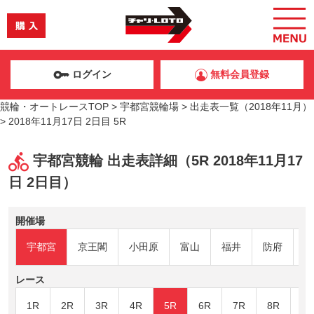
ログイン
無料会員登録
競輪・オートレースTOP
>
宇都宮競輪場
>
出走表一覧（2018年11月）
>
2018年11月17日 2日目 5R
宇都宮競輪 出走表詳細（5R 2018年11月17
日 2日目）
開催場
宇都宮
京王閣
小田原
富山
福井
防府
武
レース
1R
2R
3R
4R
5R
6R
7R
8R
9R