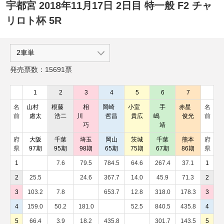
宇都宮 2018年11月17日 2日目 特一般 F2 チャ
リロト杯 5R
発売票数：15691票
1
2
3
4
5
6
7
名
山村
根藤
相
岡崎
小室
手
赤星
名
前
慮太
浩二
川
哲昌
貴広
嶋
俊光
前
巧
靖
府
大阪
千葉
埼玉
岡山
茨城
千葉
熊本
府
県
97期
95期
98期
65期
75期
67期
86期
県
1
7.6
79.5
784.5
64.6
267.4
37.1
1
2
25.5
24.6
367.7
14.0
45.9
71.3
2
3
103.2
7.8
653.7
12.8
318.0
178.3
3
4
159.0
50.2
181.0
52.5
840.5
435.8
4
5
66.4
3.9
18.2
435.8
301.7
143.5
5