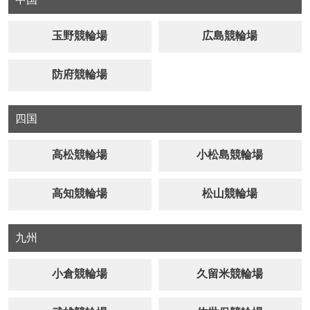
玉野競輪場
広島競輪場
防府競輪場
四国
高松競輪場
小松島競輪場
高知競輪場
松山競輪場
九州
小倉競輪場
久留米競輪場