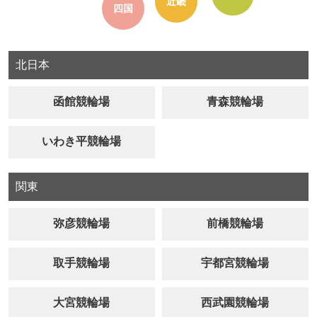
近畿
四国
北日本
函館競輪場
青森競輪場
いわき平競輪場
関東
弥彦競輪場
前橋競輪場
取手競輪場
宇都宮競輪場
大宮競輪場
西武園競輪場