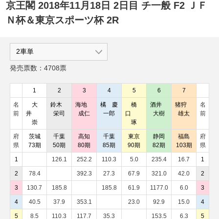
京王閣 2018年11月18日 2日目 チ一般 F2 ＪＦ
Ｎ杯＆東京スポーツ杯 2R
発売票数：4708票
1
2
3
4
5
6
7
名
大
鈴木
海地
橘 慶
橋
酒井
猪狩
名
前
井
栄司
成仁
一郎
口
大樹
雄太
前
崇
琢
府
茨城
千葉
高知
千葉
東京
静岡
福島
府
県
73期
50期
80期
85期
90期
82期
103期
県
1
126.1
252.2
110.3
5.0
235.4
16.7
1
2
78.4
392.3
27.3
67.9
321.0
42.0
2
3
130.7
185.8
185.8
61.9
1177.0
6.0
3
4
40.5
37.9
353.1
23.0
92.9
15.0
4
5
8.5
110.3
117.7
35.3
153.5
6.3
5