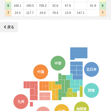
6
168.1
160.5
706.2
32.6
67.9
61.9
6
7
24.3
117.7
24.0
78.4
13.9
147.1
7
戻る
中部
北日本
中国
関東
九州
南関東