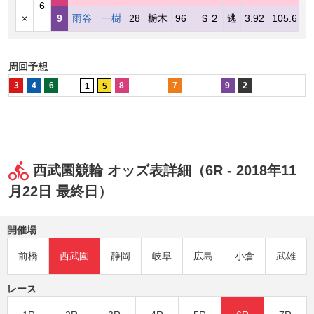
6
×
9
雨谷 一樹
28
栃木
96
Ｓ２
逃
3.92
105.67
周回予想
3
4
6
8
7
9
2
1
5
西武園競輪 オッズ表詳細（6R - 2018年11
月22日 最終日）
開催場
前橋
西武園
静岡
岐阜
広島
小倉
武雄
レース