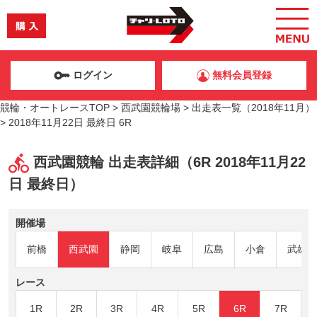
ログイン
無料会員登録
競輪・オートレースTOP
>
西武園競輪場
>
出走表一覧（2018年11月）
>
2018年11月22日 最終日 6R
西武園競輪 出走表詳細（6R 2018年11月22
日 最終日）
開催場
前橋
西武園
静岡
岐阜
広島
小倉
武雄
レース
1R
2R
3R
4R
5R
6R
7R