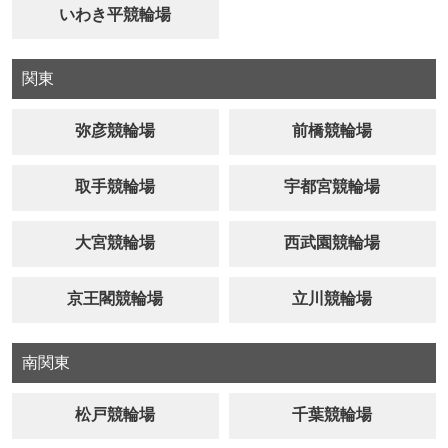
いわき平競輪場
関東
弥彦競輪場
前橋競輪場
取手競輪場
宇都宮競輪場
大宮競輪場
西武園競輪場
京王閣競輪場
立川競輪場
南関東
松戸競輪場
千葉競輪場