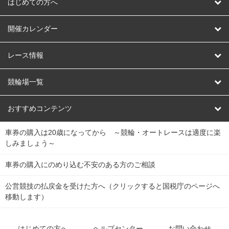
はじめての方へ
はじめての方へ
開催カレンダー
競輪
レース情報
オートレース
レース予想
競輪場一覧
競輪くじ
レース結果
北日本
函館競輪場
青森競輪場
いわき平競輪場
おすすめコンテンツ
車券の購入は20歳になってから ～競輪・オートレースは適度に楽
Dokanto!
キャリーオーバー一覧
関
競輪選手情報
弥彦競輪場
前橋競輪場
取手競輪場
宇都宮競輪場
しみましょう～
東
大宮競輪場
西武園競輪場
京王閣競輪場
立川競輪場
チャリロトプラザ
Perfecta Navi
車券の購入にのめり込む不安のある方のご相談
南
松戸競輪場
千葉競輪場
川崎競輪場
平塚競輪場
公営競技の払戻金を受けた方へ（クリックすると国税庁のページへ
netkeirin
関
移動します）
小田原競輪場
伊東競輪場
静岡競輪場
東
ケイリンガル
中
名古屋競輪場
岐阜競輪場
大垣競輪場
豊橋競輪場
はじめての方へ
ヘルプセンター
お問い合わせ