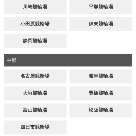
川崎競輪場
平塚競輪場
小田原競輪場
伊東競輪場
静岡競輪場
中部
名古屋競輪場
岐阜競輪場
大垣競輪場
豊橋競輪場
富山競輪場
松阪競輪場
四日市競輪場