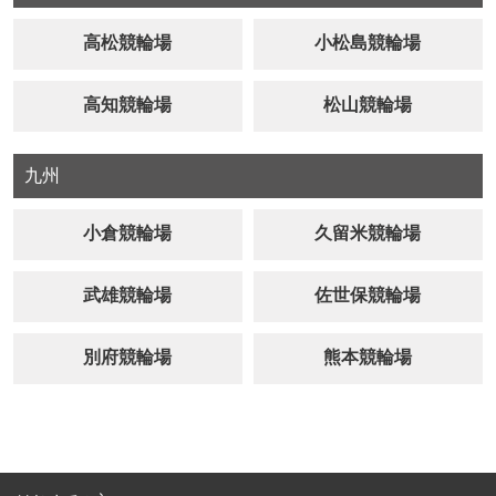
高松競輪場
小松島競輪場
高知競輪場
松山競輪場
九州
小倉競輪場
久留米競輪場
武雄競輪場
佐世保競輪場
別府競輪場
熊本競輪場