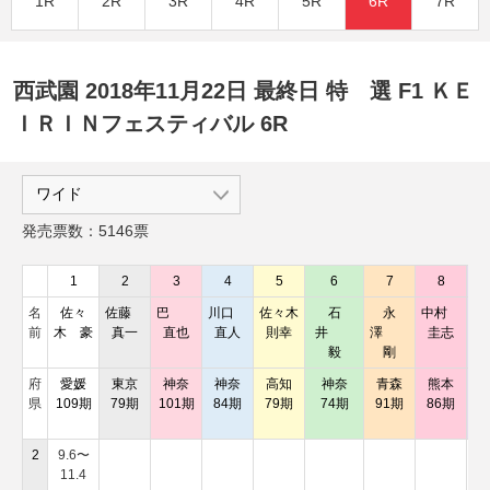
1R
2R
3R
4R
5R
6R
7R
西武園 2018年11月22日 最終日 特 選 F1 ＫＥ
ＩＲＩＮフェスティバル 6R
発売票数：5146票
1
2
3
4
5
6
7
8
9
名
佐々
佐藤
巴
川口
佐々木
石
永
中村
前
木 豪
真一
直也
直人
則幸
井
澤
圭志
毅
剛
一
府
愛媛
東京
神奈
神奈
高知
神奈
青森
熊本
栃
県
109期
79期
101期
84期
79期
74期
91期
86期
9
2
9.6〜
11.4