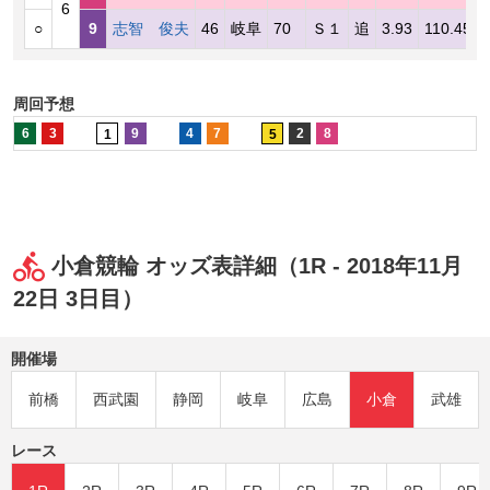
6
○
9
志智 俊夫
46
岐阜
70
Ｓ１
追
3.93
110.45
周回予想
6
3
9
4
7
2
8
1
5
小倉競輪 オッズ表詳細（1R - 2018年11月
22日 3日目）
開催場
前橋
西武園
静岡
岐阜
広島
小倉
武雄
レース