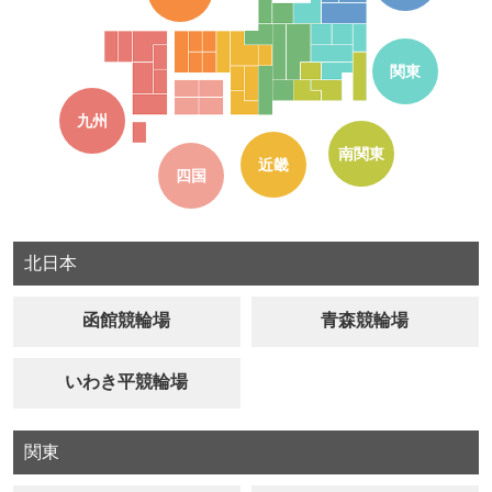
関東
九州
南関東
近畿
四国
北日本
函館競輪場
青森競輪場
いわき平競輪場
関東