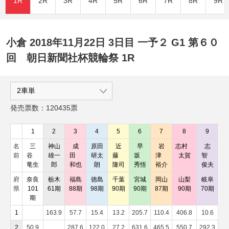
1R
2R
3R
4R
5R
6R
7R
8R
9R
小倉 2018年11月22日 3日目 一予２ G1 第６０
回 朝日新聞社杯競輪祭 1R
発売票数：120435票
1
2
3
4
5
6
7
8
9
名
三
神山
成
原田
近
早
岩
志村
志
名
前
谷
雄一
田
研太
藤
坂
津
太賀
智
前
竜生
郎
和也
朗
隆司
秀悟
裕介
俊夫
府
奈良
栃木
福島
徳島
千葉
宮城
岡山
山梨
岐阜
府
県
101
61期
88期
98期
90期
90期
87期
90期
70期
県
期
1
163.9
57.7
15.4
13.2
205.7
110.4
406.8
10.6
1
2
50.9
287.6
122.0
27.2
631.6
465.5
550.7
292.3
2