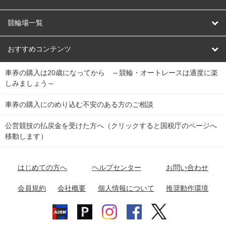
オートレース
レース予想
競輪場一覧
競輪くじ
レース結果
北日本
函館競輪場
青森競輪場
いわき平競輪場
おすすめコンテンツ
車券の購入は20歳になってから ～競輪・オートレースは適度に楽
Dokanto!
キャリーオーバー一覧
関
競輪選手情報
弥彦競輪場
前橋競輪場
取手競輪場
宇都宮競輪場
しみましょう～
東
大宮競輪場
西武園競輪場
京王閣競輪場
立川競輪場
チャリロトプラザ
Perfecta Navi
車券の購入にのめり込む不安のある方のご相談
南
松戸競輪場
千葉競輪場
川崎競輪場
平塚競輪場
公営競技の払戻金を受けた方へ（クリックすると国税庁のページへ
netkeirin
関
移動します）
小田原競輪場
伊東競輪場
静岡競輪場
東
ケイリンガル
中
名古屋競輪場
岐阜競輪場
大垣競輪場
豊橋競輪場
はじめての方へ
ヘルプセンター
お問い合わせ
部
チャリレンジャー
富山競輪場
松阪競輪場
四日市競輪場
会員規約
会社概要
個人情報について
推奨動作環境
競輪場情報
近
福井競輪場
奈良競輪場
向日町競輪場
和歌山競輪場
畿