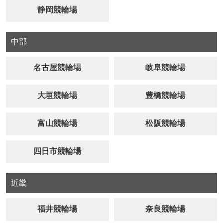
静岡競輪場
中部
名古屋競輪場
岐阜競輪場
大垣競輪場
豊橋競輪場
富山競輪場
松阪競輪場
四日市競輪場
近畿
福井競輪場
奈良競輪場