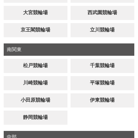
大宮競輪場
西武園競輪場
京王閣競輪場
立川競輪場
南関東
松戸競輪場
千葉競輪場
川崎競輪場
平塚競輪場
小田原競輪場
伊東競輪場
静岡競輪場
中部