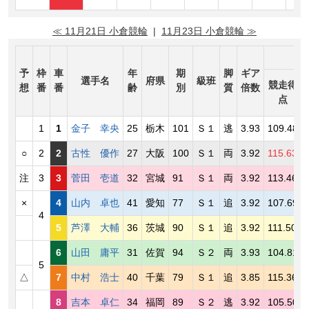
≪ 11月21日 小倉競輪
|
11月23日 小倉競輪 ≫
予
枠
車
年
期
脚
ギア
選手名
府県
級班
競走得
想
番
番
齢
別
質
倍数
点
1
1
金子 幸央
25
栃木
101
Ｓ１
逃
3.93
109.48
○
2
2
古性 優作
27
大阪
100
Ｓ１
両
3.92
115.63
注
3
3
菅田 壱道
32
宮城
91
Ｓ１
両
3.92
113.46
×
4
山内 卓也
41
愛知
77
Ｓ１
追
3.92
107.69
4
5
芦澤 大輔
36
茨城
90
Ｓ１
追
3.92
111.50
6
山田 庸平
31
佐賀
94
Ｓ２
両
3.93
104.81
5
△
7
中村 浩士
40
千葉
79
Ｓ１
追
3.85
115.36
8
吉本 卓仁
34
福岡
89
Ｓ２
逃
3.92
105.50