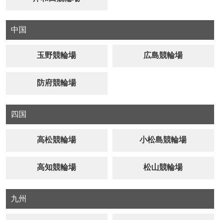
中国
玉野競輪場
広島競輪場
防府競輪場
四国
高松競輪場
小松島競輪場
高知競輪場
松山競輪場
九州