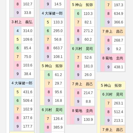
8
102.7
9
14.5
5 神山 拓弥
7
197.3
9
33.8
4 大塚健一郎
6
110.3
8
634.9
3 村上 義弘
5
133.3
7
82.1
9
366.6
4
314.0
6
295.0
8
271.2
7 井上 昌己
5
109.6
7
56.8
9
60.2
8
268.7
6
85.4
8
663.7
6 川村 晃司
9
9.2
7
75.0
9
108.1
7
52.6
8 菊地 圭尚
8
103.6
5 神山 拓弥
8
181.0
9
438.1
9
38.4
6
61.2
9
26.0
4 大塚健一郎
7
29.7
7 井上 昌己
5 神山 拓弥
5
431.6
8
95.6
8
214.7
6 川村 晃司
6
509.4
9
16.8
9
8.8
7
263.1
7
102.9
6 川村 晃司
8 菊地 圭尚
8
512.4
8
377.6
7
126.4
9
130.9
9
213.1
9
177.7
8
385.9
7 井上 昌己