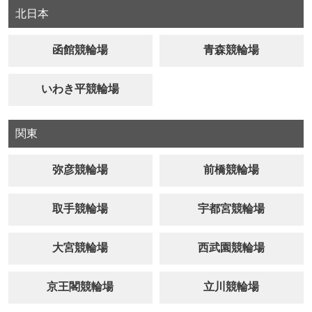
北日本
函館競輪場
青森競輪場
いわき平競輪場
関東
弥彦競輪場
前橋競輪場
取手競輪場
宇都宮競輪場
大宮競輪場
西武園競輪場
京王閣競輪場
立川競輪場