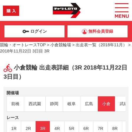
ログイン
無料会員登録
競輪・オートレースTOP
>
小倉競輪場
>
出走表一覧（2018年11月）
>
2018年11月22日 3日目 3R
小倉競輪 出走表詳細（3R 2018年11月22日
3日目）
開催場
前橋
西武園
静岡
岐阜
広島
小倉
武雄
レース
1R
2R
3R
4R
5R
6R
7R
8R
9R