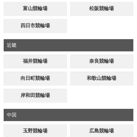
富山競輪場
松阪競輪場
四日市競輪場
近畿
福井競輪場
奈良競輪場
向日町競輪場
和歌山競輪場
岸和田競輪場
中国
玉野競輪場
広島競輪場