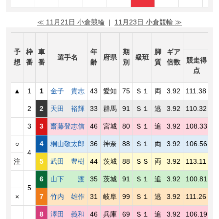
≪ 11月21日 小倉競輪
|
11月23日 小倉競輪 ≫
予
枠
車
年
期
脚
ギア
選手名
府県
級班
競走得
1
想
番
番
齢
別
質
倍数
点
▲
1
1
金子 貴志
43
愛知
75
Ｓ１
両
3.92
111.38
4
2
2
天田 裕輝
33
群馬
91
Ｓ１
逃
3.92
110.32
3
3
3
齋藤登志信
46
宮城
80
Ｓ１
追
3.92
108.33
2
○
4
桐山敬太郎
36
神奈
88
Ｓ１
両
3.92
106.56
0
4
注
5
武田 豊樹
44
茨城
88
ＳＳ
両
3.92
113.11
3
6
山下 渡
35
茨城
91
Ｓ１
追
3.92
100.81
1
5
×
7
竹内 雄作
31
岐阜
99
Ｓ１
逃
3.92
111.26
7
8
澤田 義和
46
兵庫
69
Ｓ１
追
3.92
106.19
5