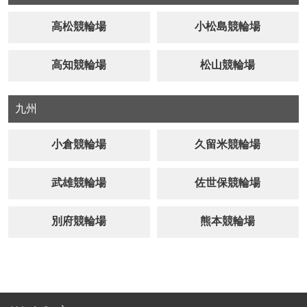
高松競輪場
小松島競輪場
高知競輪場
松山競輪場
九州
小倉競輪場
久留米競輪場
武雄競輪場
佐世保競輪場
別府競輪場
熊本競輪場