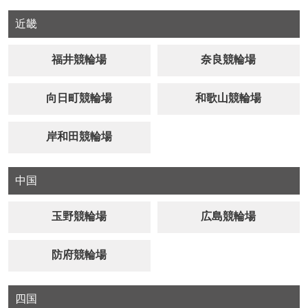
近畿
福井競輪場
奈良競輪場
向日町競輪場
和歌山競輪場
岸和田競輪場
中国
玉野競輪場
広島競輪場
防府競輪場
四国