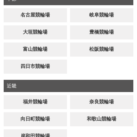
名古屋競輪場
岐阜競輪場
大垣競輪場
豊橋競輪場
富山競輪場
松阪競輪場
四日市競輪場
近畿
福井競輪場
奈良競輪場
向日町競輪場
和歌山競輪場
岸和田競輪場