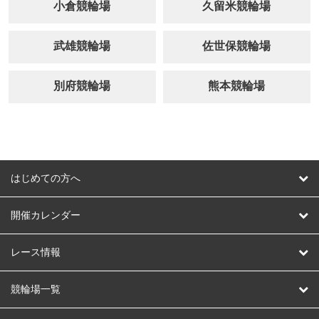
小倉競輪場
久留米競輪場
武雄競輪場
佐世保競輪場
別府競輪場
熊本競輪場
はじめての方へ
はじめての方へ
開催カレンダー
競輪
レース情報
オートレース
レース予想
競輪場一覧