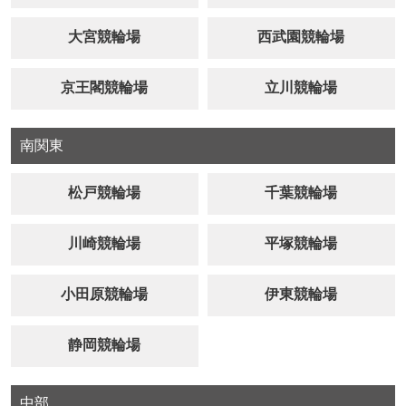
大宮競輪場
西武園競輪場
京王閣競輪場
立川競輪場
南関東
松戸競輪場
千葉競輪場
川崎競輪場
平塚競輪場
小田原競輪場
伊東競輪場
静岡競輪場
中部