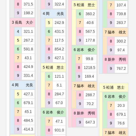
8
371.5
9
322.4
5 松浦 悠士
7
107.4
9
198.2
4 岡 光良
6
360.2
8
739.8
3 長島 大介
5
242.9
7
40.6
9
283.7
4
321.1
6
431.5
8
567.5
7 脇本 雄太
5
267.2
7
117.5
9
177.8
8
300.2
6
591.8
8
854.2
6 岩本 俊介
9
97.4
7
43.1
9
427.1
7
99.8
8 新井 秀明
8
424.9
5 松浦 悠士
8
1218.5
9
767.2
9
331.4
6
121.1
9
169.4
4 岡 光良
7
6.1
7 脇本 雄太
5 松浦 悠士
5
427.1
8
284.7
8
288.7
6 岩本 俊介
6
679.1
9
67.0
9
70.2
7
20.3
7
45.1
6 岩本 俊介
8 新井 秀明
8
679.1
8
484.5
7
47.1
9
647.3
9
76.6
9
414.3
8
931.0
7 脇本 雄太