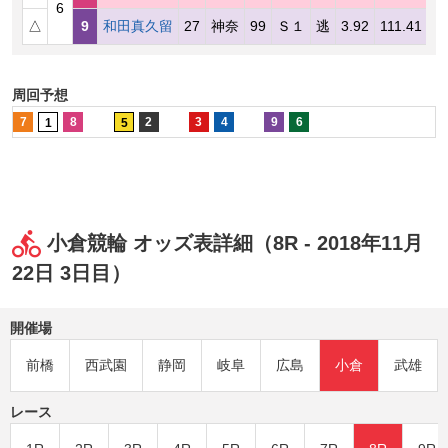
6
△
9
和田真久留
27
神奈
99
Ｓ１
逃
3.92
111.41
3
周回予想
7
8
2
3
4
9
6
1
5
小倉競輪 オッズ表詳細（8R - 2018年11月
22日 3日目）
開催場
前橋
西武園
静岡
岐阜
広島
小倉
武雄
レース