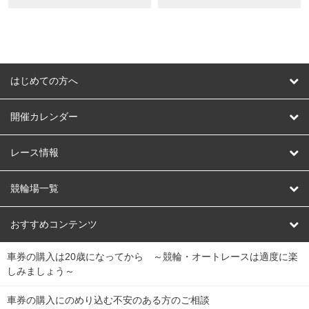
はじめての方へ
はじめての方へ
開催カレンダー
競輪
レース情報
オートレース
レース予想
競輪場一覧
競輪くじ
レース結果
北日本
函館競輪場
青森競輪場
いわき平競輪場
おすすめコンテンツ
車券の購入は20歳になってから ～競輪・オートレースは適度に楽
Dokanto!
キャリーオーバー一覧
関
競輪選手情報
弥彦競輪場
前橋競輪場
取手競輪場
宇都宮競輪場
しみましょう～
東
大宮競輪場
西武園競輪場
京王閣競輪場
立川競輪場
チャリロトプラザ
Perfecta Navi
車券の購入にのめり込む不安のある方のご相談