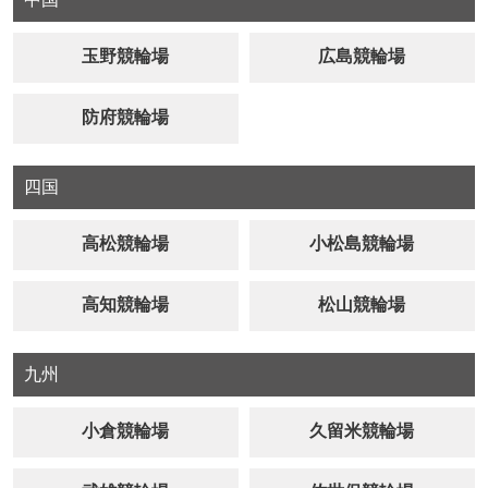
玉野競輪場
広島競輪場
防府競輪場
四国
高松競輪場
小松島競輪場
高知競輪場
松山競輪場
九州
小倉競輪場
久留米競輪場