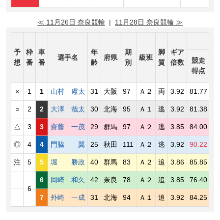
≪ 11月26日 奈良競輪
|
11月28日 奈良競輪 ≫
予
枠
車
年
期
脚
ギア
選手名
府県
級班
競走
1
想
番
番
齢
別
質
倍数
得点
着
×
1
1
山村 慮太
31
大阪
97
Ａ２
両
3.92
81.77
4
○
2
2
大澤 哉太
30
北海
95
Ａ１
逃
3.92
81.38
4
△
3
3
齋藤 一茂
29
群馬
97
Ａ２
逃
3.85
84.00
4
◎
4
4
門脇 翼
25
秋田
111
Ａ２
逃
3.92
90.22
1
注
5
5
堀 勝政
40
群馬
83
Ａ２
追
3.86
85.85
1
6
岡崎 和久
42
奈良
78
Ａ２
追
3.85
76.40
0
6
7
外崎 一成
31
北海
94
Ａ１
追
3.92
84.25
3