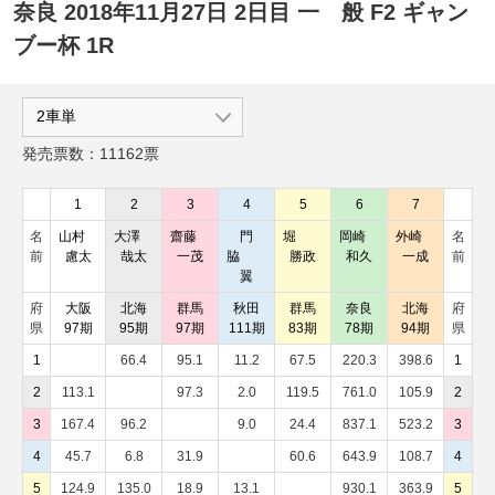
奈良 2018年11月27日 2日目 一 般 F2 ギャン
ブー杯 1R
発売票数：11162票
1
2
3
4
5
6
7
名
山村
大澤
齋藤
門
堀
岡崎
外崎
名
前
慮太
哉太
一茂
脇
勝政
和久
一成
前
翼
府
大阪
北海
群馬
秋田
群馬
奈良
北海
府
県
97期
95期
97期
111期
83期
78期
94期
県
1
66.4
95.1
11.2
67.5
220.3
398.6
1
2
113.1
97.3
2.0
119.5
761.0
105.9
2
3
167.4
96.2
9.0
24.4
837.1
523.2
3
4
45.7
6.8
31.9
60.6
643.9
108.7
4
5
124.9
135.0
18.9
13.1
930.1
363.9
5