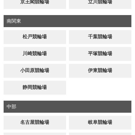
京王閣競輪場
立川競輪場
南関東
松戸競輪場
千葉競輪場
川崎競輪場
平塚競輪場
小田原競輪場
伊東競輪場
静岡競輪場
中部
名古屋競輪場
岐阜競輪場