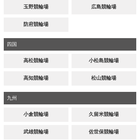
玉野競輪場
広島競輪場
防府競輪場
四国
高松競輪場
小松島競輪場
高知競輪場
松山競輪場
九州
小倉競輪場
久留米競輪場
武雄競輪場
佐世保競輪場