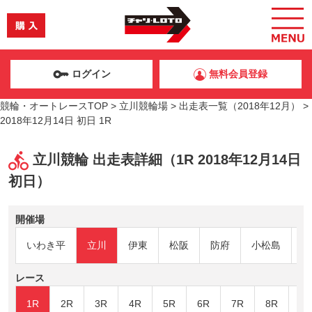
ログイン
無料会員登録
競輪・オートレースTOP
>
立川競輪場
>
出走表一覧（2018年12月）
>
2018年12月14日 初日 1R
立川競輪 出走表詳細（1R 2018年12月14日
初日）
開催場
いわき平
立川
伊東
松阪
防府
小松島
武
レース
1R
2R
3R
4R
5R
6R
7R
8R
9R