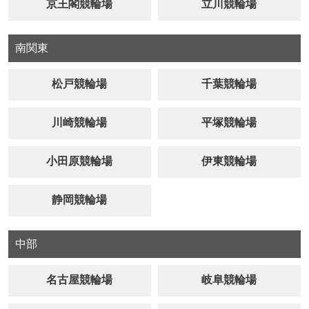
京王閣競輪場
立川競輪場
南関東
松戸競輪場
千葉競輪場
川崎競輪場
平塚競輪場
小田原競輪場
伊東競輪場
静岡競輪場
中部
名古屋競輪場
岐阜競輪場