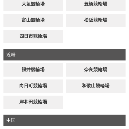
大垣競輪場
豊橋競輪場
富山競輪場
松阪競輪場
四日市競輪場
近畿
福井競輪場
奈良競輪場
向日町競輪場
和歌山競輪場
岸和田競輪場
中国