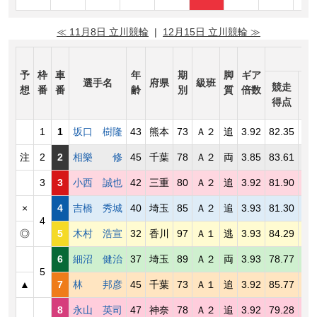
≪ 11月8日 立川競輪
|
12月15日 立川競輪 ≫
予
枠
車
年
期
脚
ギア
選手名
府県
級班
競走
1
想
番
番
齢
別
質
倍数
得点
着
1
1
坂口 樹隆
43
熊本
73
Ａ２
追
3.92
82.35
1
注
2
2
相樂 修
45
千葉
78
Ａ２
両
3.85
83.61
3
3
3
小西 誠也
42
三重
80
Ａ２
追
3.92
81.90
0
×
4
吉橋 秀城
40
埼玉
85
Ａ２
追
3.93
81.30
1
4
◎
5
木村 浩宣
32
香川
97
Ａ１
逃
3.93
84.29
5
6
細沼 健治
37
埼玉
89
Ａ２
両
3.93
78.77
1
5
▲
7
林 邦彦
45
千葉
73
Ａ１
追
3.92
85.77
1
8
永山 英司
47
神奈
78
Ａ２
追
3.92
79.28
0