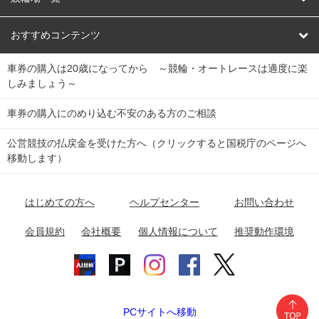
競輪くじ
レース結果
北日本
函館競輪場
青森競輪場
いわき平競輪場
おすすめコンテンツ
車券の購入は20歳になってから ～競輪・オートレースは適度に楽
Dokanto!
キャリーオーバー一覧
関
競輪選手情報
弥彦競輪場
前橋競輪場
取手競輪場
宇都宮競輪場
しみましょう～
東
大宮競輪場
西武園競輪場
京王閣競輪場
立川競輪場
チャリロトプラザ
Perfecta Navi
車券の購入にのめり込む不安のある方のご相談
南
松戸競輪場
千葉競輪場
川崎競輪場
平塚競輪場
公営競技の払戻金を受けた方へ（クリックすると国税庁のページへ
netkeirin
関
移動します）
小田原競輪場
伊東競輪場
静岡競輪場
東
ケイリンガル
中
名古屋競輪場
岐阜競輪場
大垣競輪場
豊橋競輪場
はじめての方へ
ヘルプセンター
お問い合わせ
部
チャリレンジャー
富山競輪場
松阪競輪場
四日市競輪場
会員規約
会社概要
個人情報について
推奨動作環境
競輪場情報
近
福井競輪場
奈良競輪場
向日町競輪場
和歌山競輪場
畿
岸和田競輪場
オートレース場情報
PCサイトへ移動