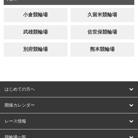
小倉競輪場
久留米競輪場
武雄競輪場
佐世保競輪場
別府競輪場
熊本競輪場
はじめての方へ
はじめての方へ
開催カレンダー
競輪
レース情報
オートレース
レース予想
競輪場一覧