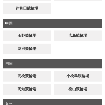
岸和田競輪場
中国
玉野競輪場
広島競輪場
防府競輪場
四国
高松競輪場
小松島競輪場
高知競輪場
松山競輪場
九州