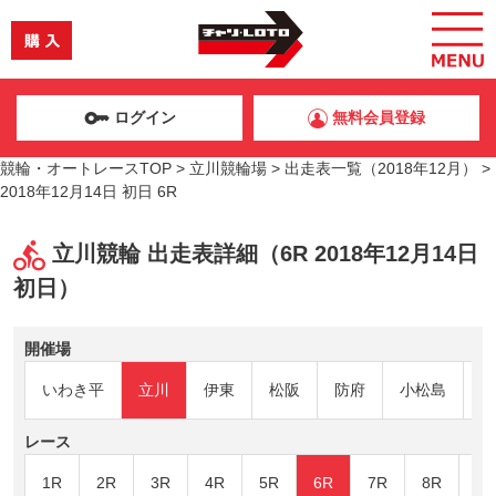
ログイン
無料会員登録
競輪・オートレースTOP
>
立川競輪場
>
出走表一覧（2018年12月）
>
2018年12月14日 初日 6R
立川競輪 出走表詳細（6R 2018年12月14日
初日）
開催場
いわき平
立川
伊東
松阪
防府
小松島
武
レース
1R
2R
3R
4R
5R
6R
7R
8R
9R