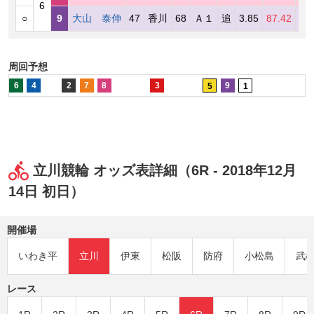
6
○
9
大山 泰伸
47
香川
68
Ａ１
追
3.85
87.42
0
周回予想
6
4
2
7
8
3
9
5
1
立川競輪 オッズ表詳細（6R - 2018年12月
14日 初日）
開催場
いわき平
立川
伊東
松阪
防府
小松島
武
レース