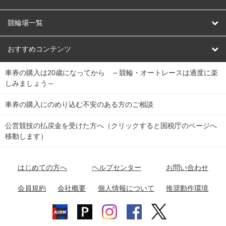
オートレース
レース予想
競輪場一覧
競輪くじ
レース結果
北日本
函館競輪場
青森競輪場
いわき平競輪場
おすすめコンテンツ
車券の購入は20歳になってから ～競輪・オートレースは適度に楽
Dokanto!
キャリーオーバー一覧
関
競輪選手情報
弥彦競輪場
前橋競輪場
取手競輪場
宇都宮競輪場
しみましょう～
東
大宮競輪場
西武園競輪場
京王閣競輪場
立川競輪場
チャリロトプラザ
Perfecta Navi
車券の購入にのめり込む不安のある方のご相談
南
松戸競輪場
千葉競輪場
川崎競輪場
平塚競輪場
公営競技の払戻金を受けた方へ（クリックすると国税庁のページへ
netkeirin
関
移動します）
小田原競輪場
伊東競輪場
静岡競輪場
東
ケイリンガル
中
名古屋競輪場
岐阜競輪場
大垣競輪場
豊橋競輪場
はじめての方へ
ヘルプセンター
お問い合わせ
部
チャリレンジャー
富山競輪場
松阪競輪場
四日市競輪場
会員規約
会社概要
個人情報について
推奨動作環境
競輪場情報
近
福井競輪場
奈良競輪場
向日町競輪場
和歌山競輪場
畿