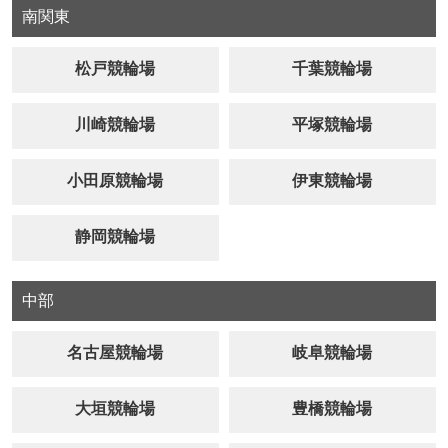
南関東
松戸競輪場
千葉競輪場
川崎競輪場
平塚競輪場
小田原競輪場
伊東競輪場
静岡競輪場
中部
名古屋競輪場
岐阜競輪場
大垣競輪場
豊橋競輪場