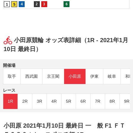
4
2
3
6
1
5
小田原競輪 オッズ表詳細（1R - 2021年1月
10日 最終日）
開催場
取手
西武園
京王閣
小田原
伊東
岐阜
和
レース
1R
2R
3R
4R
5R
6R
7R
8R
9R
小田原 2021年1月10日 最終日 一 般 F1 ＦＴ