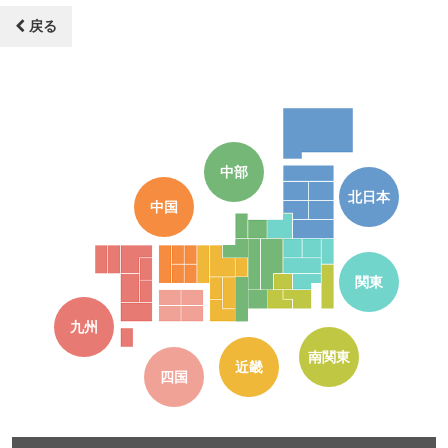
戻る
中部
北日本
中国
関東
九州
南関東
近畿
四国