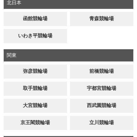
北日本
函館競輪場
青森競輪場
いわき平競輪場
関東
弥彦競輪場
前橋競輪場
取手競輪場
宇都宮競輪場
大宮競輪場
西武園競輪場
京王閣競輪場
立川競輪場