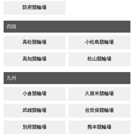
防府競輪場
四国
高松競輪場
小松島競輪場
高知競輪場
松山競輪場
九州
小倉競輪場
久留米競輪場
武雄競輪場
佐世保競輪場
別府競輪場
熊本競輪場