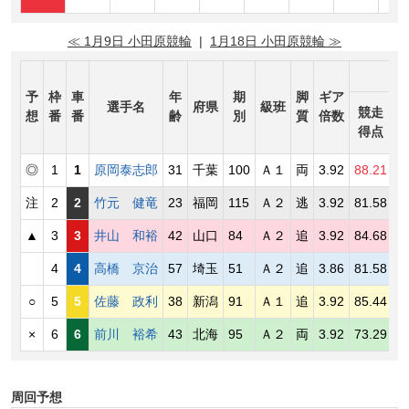
≪ 1月9日 小田原競輪
|
1月18日 小田原競輪 ≫
予
枠
車
年
期
脚
ギア
選手名
府県
級班
競走
1
想
番
番
齢
別
質
倍数
得点
◎
1
1
原岡泰志郎
31
千葉
100
Ａ１
両
3.92
88.21
4
注
2
2
竹元 健竜
23
福岡
115
Ａ２
逃
3.92
81.58
2
▲
3
3
井山 和裕
42
山口
84
Ａ２
追
3.92
84.68
3
4
4
高橋 京治
57
埼玉
51
Ａ２
追
3.86
81.58
0
○
5
5
佐藤 政利
38
新潟
91
Ａ１
追
3.92
85.44
3
×
6
6
前川 裕希
43
北海
95
Ａ２
両
3.92
73.29
4
周回予想