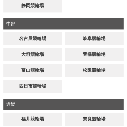
静岡競輪場
中部
名古屋競輪場
岐阜競輪場
大垣競輪場
豊橋競輪場
富山競輪場
松阪競輪場
四日市競輪場
近畿
福井競輪場
奈良競輪場