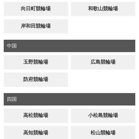
向日町競輪場
和歌山競輪場
岸和田競輪場
中国
玉野競輪場
広島競輪場
防府競輪場
四国
高松競輪場
小松島競輪場
高知競輪場
松山競輪場