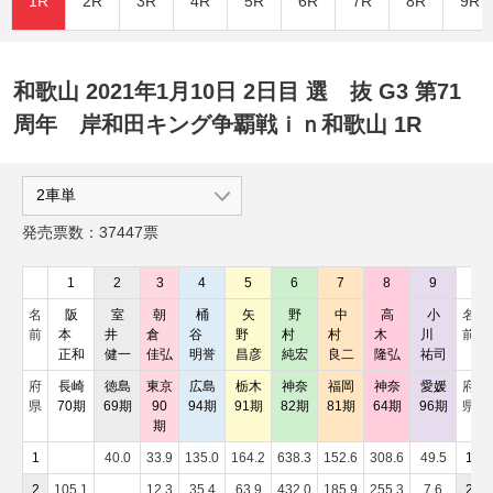
1R
2R
3R
4R
5R
6R
7R
8R
9R
和歌山 2021年1月10日 2日目 選 抜 G3 第71
周年 岸和田キング争覇戦ｉｎ和歌山 1R
発売票数：37447票
1
2
3
4
5
6
7
8
9
名
阪
室
朝
桶
矢
野
中
高
小
名
前
本
井
倉
谷
野
村
村
木
川
前
正和
健一
佳弘
明誉
昌彦
純宏
良二
隆弘
祐司
府
長崎
徳島
東京
広島
栃木
神奈
福岡
神奈
愛媛
府
県
70期
69期
90
94期
91期
82期
81期
64期
96期
県
期
1
40.0
33.9
135.0
164.2
638.3
152.6
308.6
49.5
1
2
105.1
12.3
35.4
63.9
432.0
185.9
255.3
7.6
2