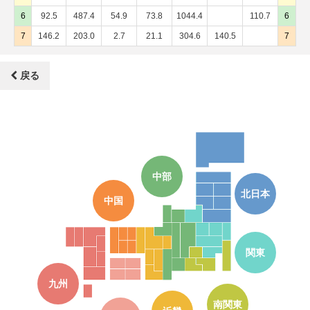
6
92.5
487.4
54.9
73.8
1044.4
110.7
6
7
146.2
203.0
2.7
21.1
304.6
140.5
7
戻る
中部
北日本
中国
関東
九州
南関東