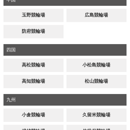
玉野競輪場
広島競輪場
防府競輪場
四国
高松競輪場
小松島競輪場
高知競輪場
松山競輪場
九州
小倉競輪場
久留米競輪場