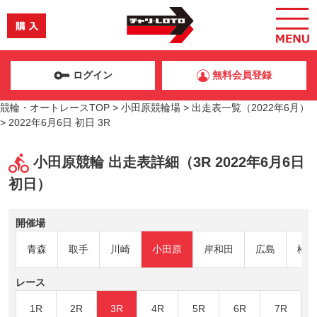
ログイン
無料会員登録
競輪・オートレースTOP
>
小田原競輪場
>
出走表一覧（2022年6月）
>
2022年6月6日 初日 3R
小田原競輪 出走表詳細（3R 2022年6月6日
初日）
開催場
青森
取手
川崎
小田原
岸和田
広島
松山
レース
1R
2R
3R
4R
5R
6R
7R