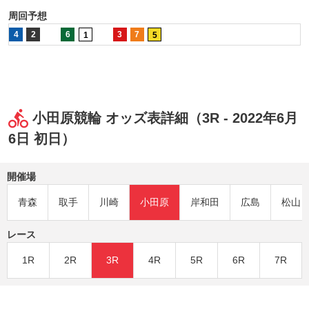
周回予想
4
2
6
3
7
1
5
小田原競輪 オッズ表詳細（3R - 2022年6月
6日 初日）
開催場
青森
取手
川崎
小田原
岸和田
広島
松山
レース
1R
2R
3R
4R
5R
6R
7R