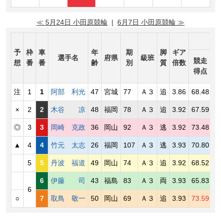
≪ 5月24日 小田原競輪
|
6月7日 小田原競輪 ≫
予
枠
車
年
期
脚
ギア
選手名
府県
級班
競走
1
想
番
番
齢
別
質
倍数
得点
注
1
1
阿部 利光
47
宮城
77
Ａ３
追
3.86
68.48
2
×
2
2
木谷 凉
48
福岡
78
Ａ３
追
3.92
67.59
0
◎
3
3
岡崎 克政
36
岡山
92
Ａ３
逃
3.92
73.48
7
▲
4
4
竹元 太志
26
福岡
107
Ａ３
逃
3.93
70.80
5
5
5
丹波 福道
49
岡山
74
Ａ３
追
3.92
68.52
0
6
伊藤 司
43
福島
83
Ａ３
両
3.93
65.83
1
6
○
7
取鳥 敬一
50
岡山
69
Ａ３
追
3.93
73.59
3