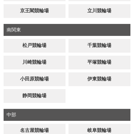
京王閣競輪場
立川競輪場
南関東
松戸競輪場
千葉競輪場
川崎競輪場
平塚競輪場
小田原競輪場
伊東競輪場
静岡競輪場
中部
名古屋競輪場
岐阜競輪場