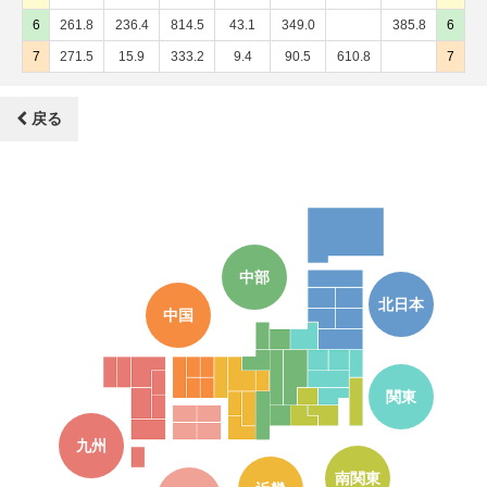
6
261.8
236.4
814.5
43.1
349.0
385.8
6
7
271.5
15.9
333.2
9.4
90.5
610.8
7
戻る
中部
北日本
中国
関東
九州
南関東