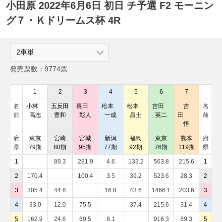
小田原 2022年6月6日 初日 チ予選 F2 モーニン
グ７・Ｋドリームス杯 4R
発売票数：9774票
1
2
3
4
5
6
7
名
小林
五反田
長田
松本
松本
吉田
吉
名
前
高志
豊和
彰人
一成
昌士
英二
田
前
悟
府
東京
宮崎
宮城
新潟
福島
東京
熊本
府
県
79期
80期
95期
77期
92期
76期
119期
県
1
89.3
281.9
4.6
133.2
563.8
215.6
1
2
170.4
100.4
3.5
39.2
523.6
28.3
2
3
305.4
44.6
16.8
43.6
1466.1
203.6
3
4
33.0
12.0
75.5
37.4
215.6
31.4
4
5
162.9
24.6
60.5
8.1
916.3
89.3
5