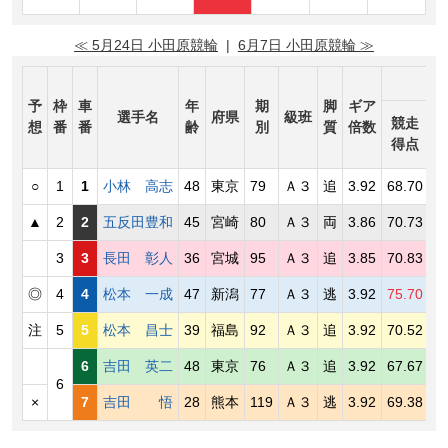
≪ 5月24日 小田原競輪
|
6月7日 小田原競輪 ≫
予
枠
車
年
期
脚
ギア
選手名
府県
級班
競走
1
想
番
番
齢
別
質
倍数
得点
○
1
1
小林 高志
48
東京
79
Ａ３
追
3.92
68.70
2
▲
2
2
五反田豊和
45
宮崎
80
Ａ３
両
3.86
70.73
2
3
3
長田 彰人
36
宮城
95
Ａ３
追
3.85
70.83
2
◎
4
4
松本 一成
47
新潟
77
Ａ３
逃
3.92
75.70
1
注
5
5
松本 昌士
39
福島
92
Ａ３
追
3.92
70.52
4
6
吉田 英二
48
東京
76
Ａ３
追
3.92
67.67
0
6
×
7
吉田 悟
28
熊本
119
Ａ３
逃
3.92
69.38
3