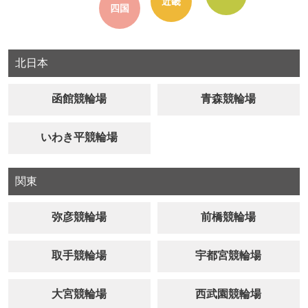
近畿
四国
北日本
函館競輪場
青森競輪場
いわき平競輪場
関東
弥彦競輪場
前橋競輪場
取手競輪場
宇都宮競輪場
大宮競輪場
西武園競輪場